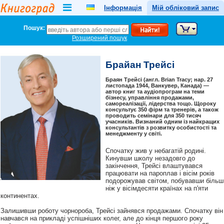
Інформація
Мій обліковий запис
Пошук:
Розширений пошук
Брайан Трейсі
Браян Трейсі (англ. Brian Tracy; нар. 27
листопада 1944, Ванкувер, Канада) —
автор книг та аудіопрограм на теми
бізнесу, управління продажами,
самореалізації, лідерства тощо. Щороку
консультує 350 фірм та тренерів, а також
проводить семінари для 350 тисяч
учасників. Визнаний одним із найкращих
консультантів з розвитку особистості та
менеджменту у світі.
Спочатку жив у небагатій родині.
Кинувши школу незадовго до
закінчення, Трейсі влаштувався
працювати на пароплав і вісім років
подорожував світом, побувавши більш
ніж у вісімдесяти країнах на п'яти
континентах.
Залишивши роботу чорнороба, Трейсі зайнявся продажами. Спочатку він
навчався на прикладі успішніших колег, але до кінця першого року