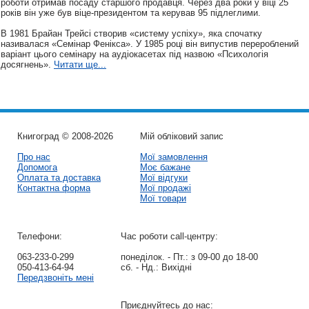
роботи отримав посаду старшого продавця. Через два роки у віці 25
років він уже був віце-президентом та керував 95 підлеглими.
В 1981 Брайан Трейсі створив «систему успіху», яка спочатку
називалася «Семінар Фенікса». У 1985 році він випустив перероблений
варіант цього семінару на аудіокасетах під назвою «Психологія
досягнень».
Читати ще...
Книгоград © 2008-2026
Мій обліковий запис
Про нас
Мої замовлення
Допомога
Моє бажане
Оплата та доставка
Мої відгуки
Контактна форма
Мої продажі
Мої товари
Телефони:
Час роботи call-центру:
063-233-0-299
понеділок. - Пт.:
з 09-00 до 18-00
050-413-64-94
сб. - Нд.:
Вихідні
Передзвоніть мені
Приєднуйтесь до нас: