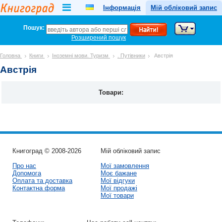
Інформація
Мій обліковий запис
Пошук:
Розширений пошук
Головна
Книги
Іноземні мови. Туризм
. Путівники
Австрія
Австрія
Товари:
Книгоград © 2008-2026
Мій обліковий запис
Про нас
Мої замовлення
Допомога
Моє бажане
Оплата та доставка
Мої відгуки
Контактна форма
Мої продажі
Мої товари