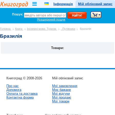
Інформація
Мій обліковий запис
Пошук:
Розширений пошук
Головна
Книги
Іноземні мови. Туризм
. Путівники
Бразилія
Бразилія
Товари:
Книгоград © 2008-2026
Мій обліковий запис
Про нас
Мої замовлення
Допомога
Моє бажане
Оплата та доставка
Мої відгуки
Контактна форма
Мої продажі
Мої товари