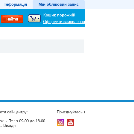
Інформація
Мій обліковий запис
Кошик порожній
Оформити замовлення
оти call-центру:
Приєднуйтесь до нас:
к. - Пт.:
з 09-00 до 18-00
.:
Вихідні