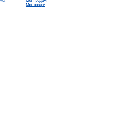
рма
Мої продажі
Мої товари