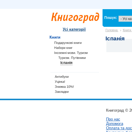
Пошук:
Усі категорії
Головна
Книги
Книги
Іспанія
Подарункові книги
Набори книг
Іноземні мови. Туризм
Туризм. Путівники
Іспанія
Антибуки
Уцінка!
Знижка 10%!
Закладки
Книгоград © 2
Про нас
Допомога
Оплата та дос