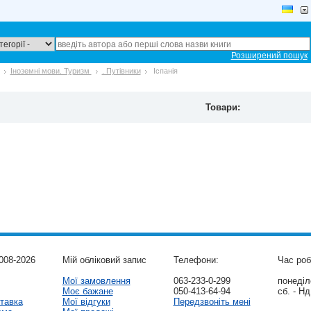
Розширений пошук
Іноземні мови. Туризм
. Путівники
Іспанія
Товари:
008-2026
Мій обліковий запис
Телефони:
Час роб
Мої замовлення
063-233-0-299
понеділо
Моє бажане
050-413-64-94
сб. - Нд
тавка
Мої відгуки
Передзвоніть мені