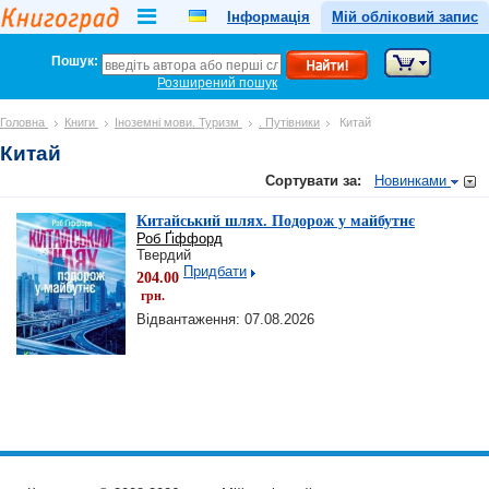
Інформація
Мій обліковий запис
Пошук:
Розширений пошук
Головна
Книги
Іноземні мови. Туризм
. Путівники
Китай
Китай
Сортувати за:
Новинками
Китайський шлях. Подорож у майбутнє
Роб Ґіффорд
Твердий
Придбати
204.00
грн.
Відвантаження: 07.08.2026