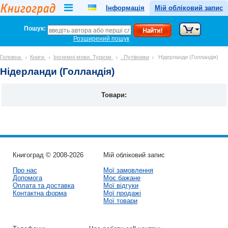
Інформація
Мій обліковий запис
Пошук:
Розширений пошук
Головна
Книги
Іноземні мови. Туризм
. Путівники
Нідерланди (Голландія)
Нідерланди (Голландія)
Товари:
Книгоград © 2008-2026
Мій обліковий запис
Про нас
Мої замовлення
Допомога
Моє бажане
Оплата та доставка
Мої відгуки
Контактна форма
Мої продажі
Мої товари