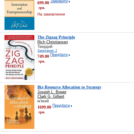
Замовити
699.00
грн.
На замовлення
The Zigzag Principle
Rich Christiansen
Твердий
Запитання: 2
Придбати
749.00
грн.
Від Resource Allocation to Strategy
Joseph L. Bower
Clark G. Gilbert
м'який
Придбати
1699.00
грн.