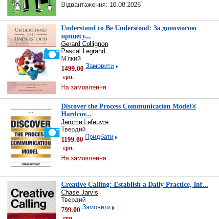
Відвантаження: 10.08.2026
Understand to Be Understood: За допомогою
процесу...
Gerard Collignon
Pascal Legrand
М'який
Замовити
1499.00
грн.
На замовлення
Discover the Process Communication Model®
Hardcov...
Jerome Lefeuvre
Твердий
Придбати
1199.00
грн.
На замовлення
Creative Calling: Establish a Daily Practice, Inf...
Chase Jarvis
Твердий
Замовити
799.00
грн.