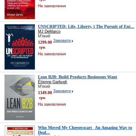
На замовлення
UNSCRIPTED: Life, Liberty, і The Pursuit of Ent...
MJ DeMarco
М'який
Замовити
1299.00
грн.
На замовлення
Lean B2B: Build Products Businesses Want
Étienne Garbugli
М'який
Замовити
1349.00
грн.
На замовлення
Who Moved My Cheesecscart_ An Amazing Way to
Deal...