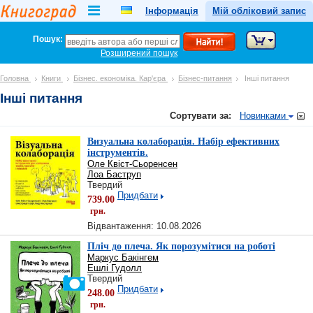
Інформація
Мій обліковий запис
Пошук:
Розширений пошук
Головна
Книги
Бізнес. економіка. Кар'єра
Бізнес-питання
Інші питання
Інші питання
Сортувати за:
Новинками
Визуальна колаборація. Набір ефективних
інструментів.
Оле Квіст-Сьоренсен
Лоа Баструп
Твердий
Придбати
739.00
грн.
Відвантаження: 10.08.2026
Пліч до плеча. Як порозумітися на роботі
Маркус Бакінгем
Ешлі Гудолл
Твердий
Придбати
248.00
грн.