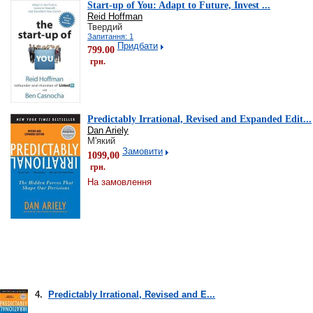
Start-up of You: Adapt to Future, Invest ...
Reid Hoffman
Твердий
Запитання: 1
Придбати
799.00
грн.
Predictably Irrational, Revised and Expanded Edit...
Dan Ariely
М'який
Замовити
1099,00
грн.
На замовлення
4.
Predictably Irrational, Revised and E...