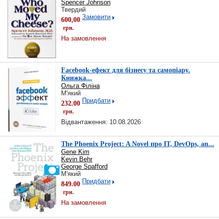
Spencer Johnson
Твердий
Замовити
600,00
грн.
На замовлення
Facebook-ефект для бізнесу та самопіару.
Книжка...
Ольга Філіна
М'який
Придбати
232.00
грн.
Відвантаження: 10.08.2026
The Phoenix Project: A Novel про IT, DevOps, an...
Gene Kim
Kevin Behr
George Spafford
М'який
Придбати
849.00
грн.
На замовлення