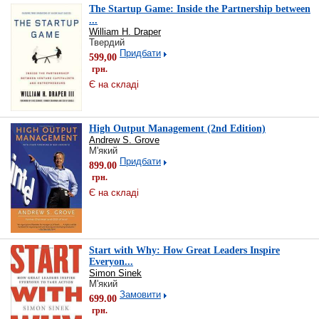
The Startup Game: Inside the Partnership between
...
William H. Draper
Твердий
Придбати
599,00
грн.
Є на складі
High Output Management (2nd Edition)
Andrew S. Grove
М'який
Придбати
899.00
грн.
Є на складі
Start with Why: How Great Leaders Inspire
Everyon...
Simon Sinek
М'який
Замовити
699.00
грн.