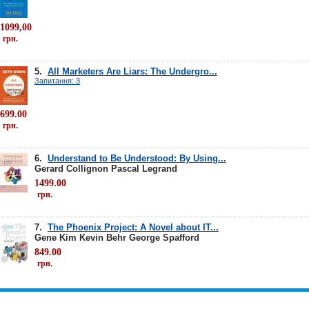
1099,00
грн.
5.
All Marketers Are Liars: The Undergro...
Запитання: 3
699.00
грн.
6.
Understand to Be Understood: By Using...
Gerard Collignon
Pascal Legrand
1499.00
грн.
7.
The Phoenix Project: A Novel about IT...
Gene Kim
Kevin Behr
George Spafford
849.00
грн.