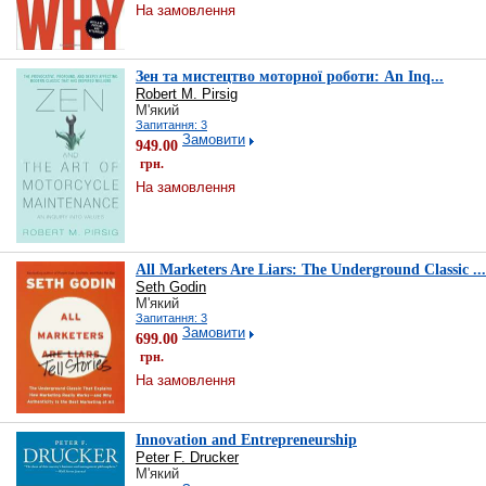
На замовлення
Зен та мистецтво моторної роботи: An Inq...
Robert M. Pirsig
М'який
Запитання: 3
Замовити
949.00
грн.
На замовлення
All Marketers Are Liars: The Underground Classic ...
Seth Godin
М'який
Запитання: 3
Замовити
699.00
грн.
На замовлення
Innovation and Entrepreneurship
Peter F. Drucker
М'який