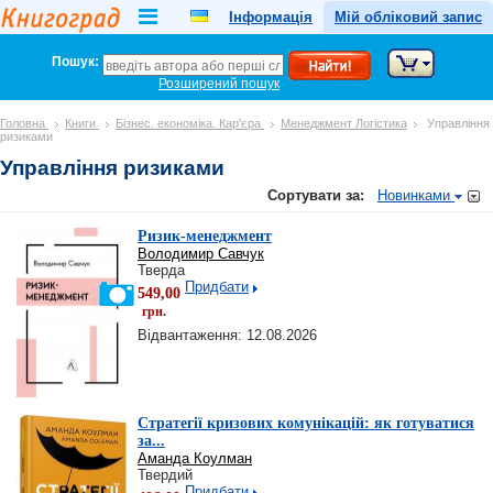
Інформація
Мій обліковий запис
Пошук:
Розширений пошук
Головна
Книги
Бізнес. економіка. Кар'єра
Менеджмент Логістика
Управління
ризиками
Управління ризиками
Сортувати за:
Новинками
Ризик-менеджмент
Володимир Савчук
Тверда
Придбати
549,00
грн.
Відвантаження: 12.08.2026
Стратегії кризових комунікацій: як готуватися
за...
Аманда Коулман
Твердий
Придбати