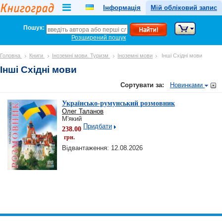
Інформація
Мій обліковий запис
Пошук:
Розширений пошук
Головна
Книги
Іноземні мови. Туризм
Іноземні мови
Інші Східні мови
Інші Східні мови
Сортувати за:
Новинками
Українсько-румунський розмовник
Олег Таланов
М'який
Придбати
238.00
грн.
Відвантаження: 12.08.2026