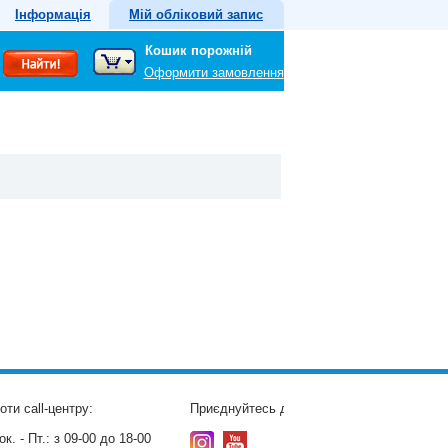
Інформація
Мій обліковий запис
Кошик порожній
Оформити замовлення
оти call-центру:
Приєднуйтесь до нас:
к. - Пт.:
з 09-00 до 18-00