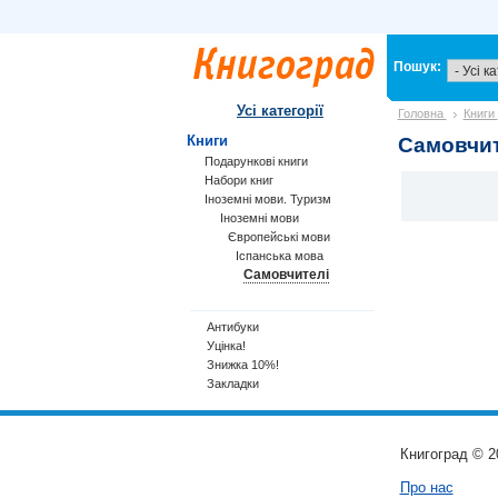
Пошук:
Усі категорії
Головна
Книги
Книги
Самовчит
Подарункові книги
Набори книг
Іноземні мови. Туризм
Іноземні мови
Європейські мови
Іспанська мова
Самовчителі
Антибуки
Уцінка!
Знижка 10%!
Закладки
Книгоград © 2
Про нас