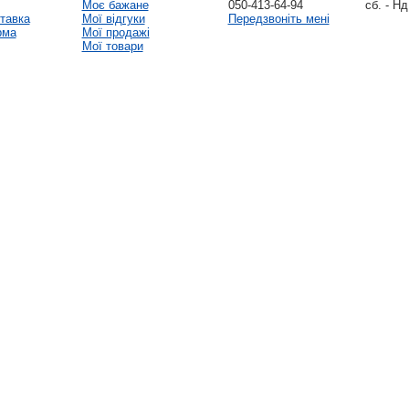
Моє бажане
050-413-64-94
сб. - Нд
тавка
Мої відгуки
Передзвоніть мені
рма
Мої продажі
Мої товари