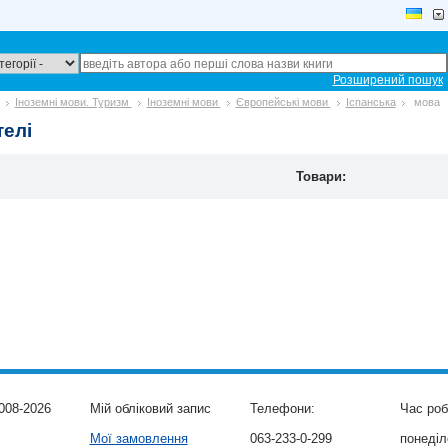
Розширений пошук
Іноземні мови. Туризм
Іноземні мови
Європейські мови
Іспанська
мова
елі
Товари:
008-2026
Мій обліковий запис
Телефони:
Час роб
Мої замовлення
063-233-0-299
понеділо