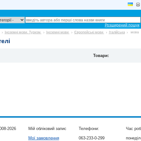
Розширений пошук
Іноземні мови. Туризм
Іноземні мови
Європейські мови
Італійська
мова
елі
Товари:
008-2026
Мій обліковий запис
Телефони:
Час роб
Мої замовлення
063-233-0-299
понеділо