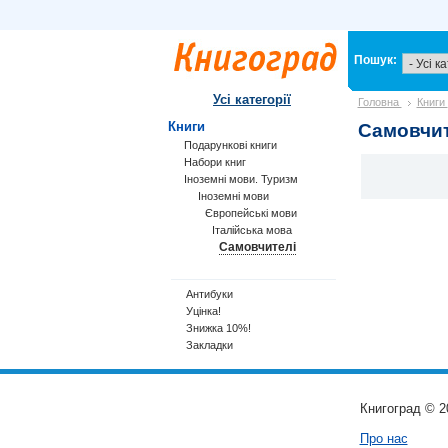
Пошук:
Усі категорії
Головна
Книги
Книги
Самовчит
Подарункові книги
Набори книг
Іноземні мови. Туризм
Іноземні мови
Європейські мови
Італійська мова
Самовчителі
Антибуки
Уцінка!
Знижка 10%!
Закладки
Книгоград © 2
Про нас