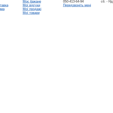
Моє бажане
050-413-64-94
сб. - Нд
тавка
Мої відгуки
Передзвоніть мені
рма
Мої продажі
Мої товари