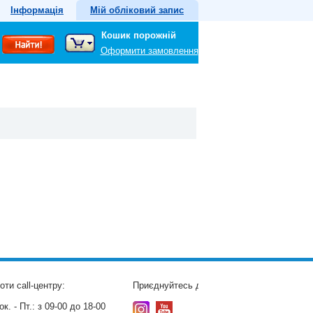
Інформація
Мій обліковий запис
Кошик порожній
Оформити замовлення
оти call-центру:
Приєднуйтесь до нас:
к. - Пт.:
з 09-00 до 18-00