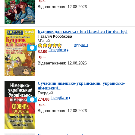
грн.
Відвантаження: 12.08.2026
Будинок для їжачка / Ein Häuschen für den Igel
Наталія Коробкова
М'який
Відгуки: 1
Придбати
82.00
грн.
Відвантаження: 12.08.2026
Сучасний німецько-український, українсько-
німецький...
Твердий
Придбати
274.00
грн.
Відвантаження: 12.08.2026