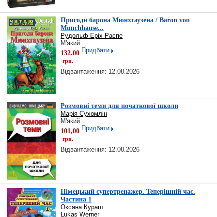
Пригоди барона Мюнхгаузена / Baron von
Munchhause...
Рудольф Еріх Распе
М'який
Придбати
132.00
грн.
Відвантаження: 12.08.2026
Розмовні теми для початкової школи
Марія Сухомлін
М'який
Придбати
101,00
грн.
Відвантаження: 12.08.2026
Німецький супертренажер. Теперішній час.
Частина 1
Оксана Кураш
Lukas Werner