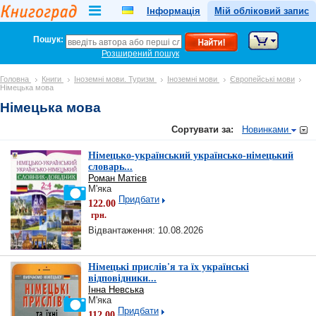
Інформація
Мій обліковий запис
Пошук:
Розширений пошук
Головна
Книги
Іноземні мови. Туризм
Іноземні мови
Європейські мови
Німецька мова
Німецька мова
Сортувати за:
Новинками
Німецько-український українсько-німецький
словарь...
Роман Матієв
М'яка
Придбати
122.00
грн.
Відвантаження: 10.08.2026
Німецькі прислів'я та їх українські
відповідники...
Інна Невська
М'яка
Придбати
112.00