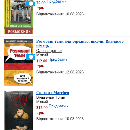
Придбати
75.00
грн.
Відвантаження: 10.08.2026
Розмовні теми для середньої школи. Вивчаємо
німець...
Олена Третьяк
М'який
Придбати
112.00
грн.
Відвантаження: 12.08.2026
Сказки / Marchen
Вільгельм Грімм
М'який
Придбати
312.00
грн.
Відвантаження: 10.08.2026