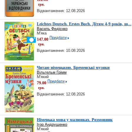
грн.
Відвантаження: 12.08.2026
Leichtes Deutsch. Erstes Buch. Дітям 4-9 років, щ...
Василь Федієнко
М'яка
Придбати
147.00
грн.
Відвантаження: 10.08.2026
Читаю німецькою. Бременські музики
Вільгельм Грімм
М'який
Придбати
79.00
грн.
Відвантаження: 12.08.2026
Німецька мова у малюнках. Розмовник
Ігор Андрущенко
М'який