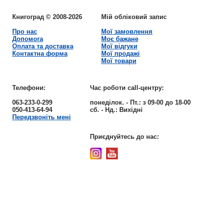
Книгоград © 2008-2026
Мій обліковий запис
Про нас
Мої замовлення
Допомога
Моє бажане
Оплата та доставка
Мої відгуки
Контактна форма
Мої продажі
Мої товари
Телефони:
Час роботи call-центру:
063-233-0-299
понеділок. - Пт.:
з 09-00 до 18-00
050-413-64-94
сб. - Нд.:
Вихідні
Передзвоніть мені
Приєднуйтесь до нас: