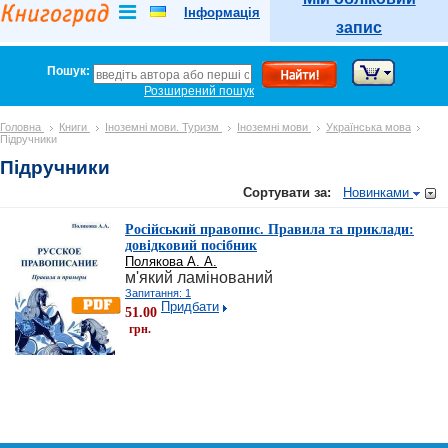
5 => 'products_categories', 6 => 'categories', 12 => 'product_sales', ), ) ?>
Інформація
запис
Пошук:
Розширений пошук
Головна
Книги
Іноземні мови. Туризм
Іноземні мови
Українська мова
Підручники
Підручники
Сортувати за:
Новинками
Російський правопис. Правила та приклади:
довідковий посібник
Полякова А. А.
м'який ламінований
Запитання: 1
Придбати
51.00
грн.