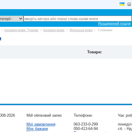
Розширений пошук
Іноземні мови. Туризм
Іноземні мови
Японська мова
Словники
и
Товари:
008-2026
Мій обліковий запис
Телефони:
Час роб
Мої замовлення
063-233-0-299
понеділо
Моє бажане
050-413-64-94
сб. - Нд