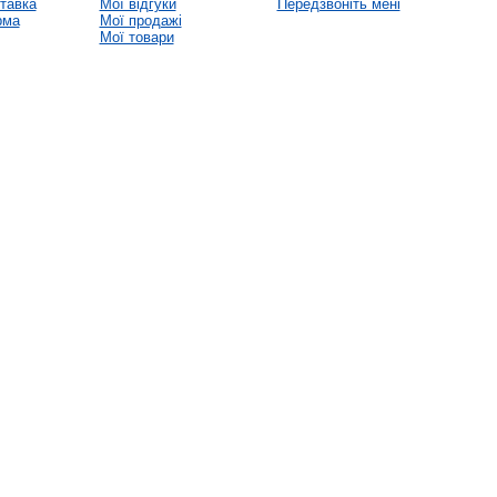
тавка
Мої відгуки
Передзвоніть мені
рма
Мої продажі
Мої товари