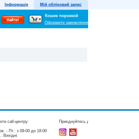
Інформація
Мій обліковий запис
Кошик порожній
Оформити замовлення
оти call-центру:
Приєднуйтесь до нас:
к. - Пт.:
з 09-00 до 18-00
.:
Вихідні