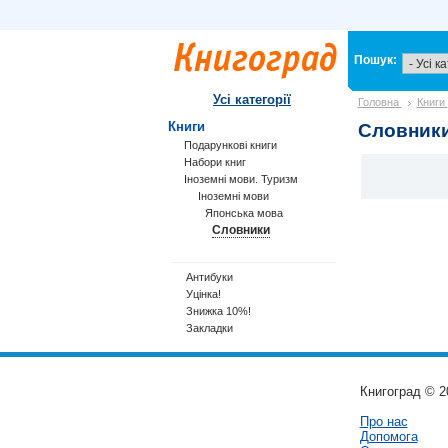
Пошук:
Усі категорії
Головна
Книги
Книги
Словник
Подарункові книги
Набори книг
Іноземні мови. Туризм
Іноземні мови
Японська мова
Словники
Антибуки
Уцінка!
Знижка 10%!
Закладки
Книгоград © 2
Про нас
Допомога