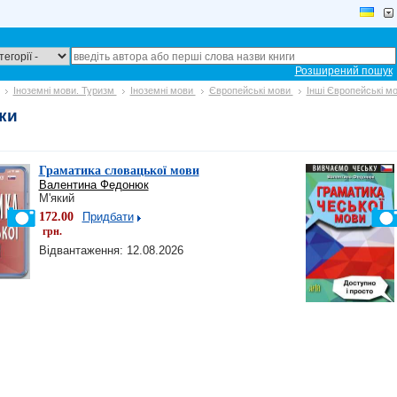
Розширений пошук
Іноземні мови. Туризм
Іноземні мови
Європейські мови
Інші Європейські м
ки
Граматика словацької мови
Валентина Федонюк
М'який
172.00
Придбати
грн.
Відвантаження: 12.08.2026