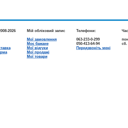
2008-2026
Мій обліковий запис
Телефони:
Час
Мої замовлення
063-233-0-299
пон
Моє бажане
050-413-64-94
сб.
ставка
Мої відгуки
Передзвоніть мені
орма
Мої продажі
Мої товари