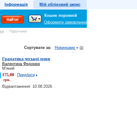
Інформація
Мій обліковий запис
Кошик порожній
Оформити замовлення
ови
Підручники
Сортувати за:
Новинками
Граматика чеської мови
Валентина Федонюк
М'який
175,00
Придбати
грн.
Відвантаження: 10.08.2026