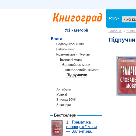
Пошук:
Усі категорії
Головна
Книги
Книги
Підручни
Подарункові книги
Набори книг
Іноземні мови. Туризм
Іноземні мови
Європейські мови
Інші Європейські мови
Підручники
Антибуки
Уцінка!
Знижка 10%!
Закладки
Бестселери
1.
Граматика
словацької мови
— Валентина...