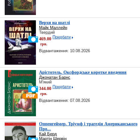
Верхи на шатлі
Майк Маллейн
Твердий
Придбати
469.00
грн.
Відвантаження: 10.08.2026
Арістотель. Оксфордське коротке введення
Джонатан Барнс
М'який
Придбати
344.00
грн.
Відвантаження: 07.08.2026
Оппенгеймер. Тріумф і трагедія Американського
Про...
Кай Берд
Мартін Шервін