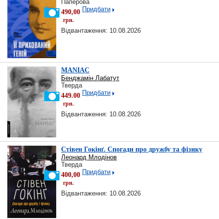
Паперова
Придбати
490,00
грн.
Відвантаження: 10.08.2026
MANIAC
Бенджамін Лабатут
Тверда
Придбати
449.00
грн.
Відвантаження: 10.08.2026
Стівен Гокінґ. Спогади про дружбу та фізику
Леонард Млодінов
Тверда
Придбати
400,00
грн.
Відвантаження: 10.08.2026