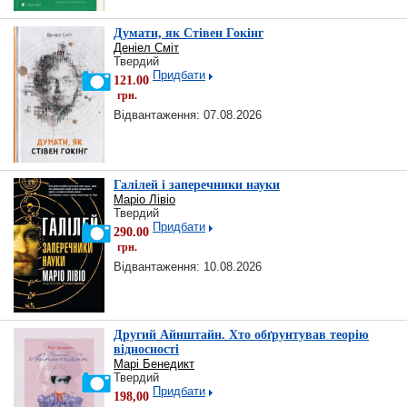
Думати, як Стівен Гокінг
Деніел Сміт
Твердий
Придбати
121.00
грн.
Відвантаження: 07.08.2026
Галілей і заперечники науки
Маріо Лівіо
Твердий
Придбати
290.00
грн.
Відвантаження: 10.08.2026
Другий Айнштайн. Хто обґрунтував теорію
відносності
Марі Бенедикт
Твердий
Придбати
198,00