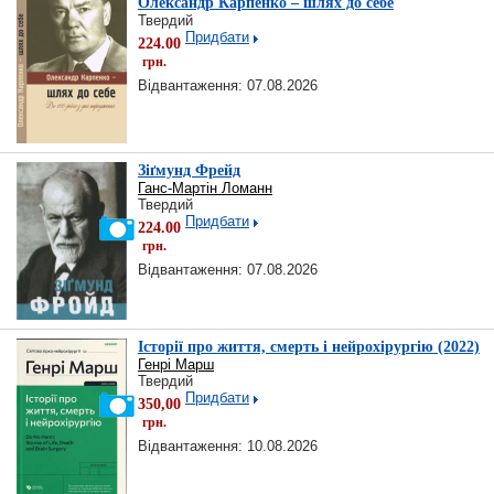
Олександр Карпенко – шлях до себе
Твердий
Придбати
224.00
грн.
Відвантаження: 07.08.2026
Зіґмунд Фрейд
Ганс-Мартін Ломанн
Твердий
Придбати
224.00
грн.
Відвантаження: 07.08.2026
Історії про життя, смерть і нейрохірургію (2022)
Генрі Марш
Твердий
Придбати
350,00
грн.
Відвантаження: 10.08.2026