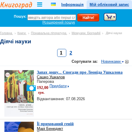
Інформація
Мій обліковий запис
Пошук:
Розширений пошук
Головна
Книги
Пізнавальна література
Мемуари. Біографії
Діячі науки
Діячі науки
1
2
Сортувати за:
Новинками
Запах дощу... Спогади про Леоніда Ушкалова
Сашко Ушкалов
Паперова
Придбати
192,00
грн.
Відвантаження: 07.08.2026
Її прихований геній
Марі Бенедикт