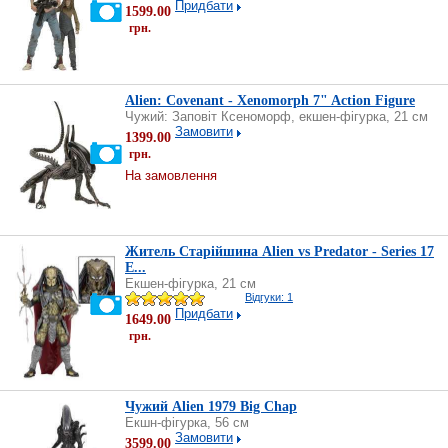
Придбати
1599.00
грн.
Alien: Covenant - Xenomorph 7" Action Figure
Чужий: Заповіт Ксеноморф, екшен-фігурка, 21 см
Замовити
1399.00
грн.
На замовлення
Житель Старійшина Alien vs Predator - Series 17
E...
Екшен-фігурка, 21 см
Відгуки: 1
Придбати
1649.00
грн.
Чужий Alien 1979 Big Chap
Екшн-фігурка, 56 см
Замовити
3599.00