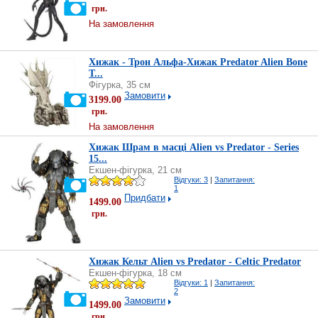
грн.
На замовлення
Хижак - Трон Альфа-Хижак Predator Alien Bone
T...
Фігурка, 35 см
Замовити
3199.00
грн.
На замовлення
Хижак Шрам в масці Alien vs Predator - Series
15...
Екшен-фігурка, 21 см
Відгуки: 3
|
Запитання:
1
Придбати
1499.00
грн.
Хижак Кельт Alien vs Predator - Celtic Predator
Екшен-фігурка, 18 см
Відгуки: 1
|
Запитання:
2
Замовити
1499.00
грн.