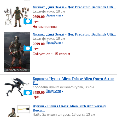
Хижак: Дикі Землі - Дек Predator: Badlands Ulti...
Екшн-фігурка, 18 см
Замовити
2699.00
грн.
На замовлення
Хижак: Дикі Землі - Дек Predator: Badlands Ulti...
Екшн-фігурка, 18 см
Придбати
2699.00
грн.
Очікується ~ 15 серпня
Королева Чужих Aliens Deluxe Alien Queen Action
F...
Королева Чужих екшен-фігурка, 38 см
Придбати
8499.00
грн.
Чужий - Ріплі і Ньют Alien 30th Anniversary
Rescu...
Набір 2х екшен фігурок, 18 см та 13 см