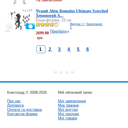
На замовлення
Чужий Alien Romulus Ultimate Scorched
Xenomorph A...
Екшн-фігурка, 23 см
Відгуки: 1
|
Запитання:
1
Придбати
2699.00
грн.
1
2
3
4
5
6
Книгоград © 2008-2026
Мій обліковий запис
Про нас
Мої замовлення
Допомога
Моє бажане
Оплата та доставка
Мої відгуки
Контактна форма
Мої продажі
Мої товари