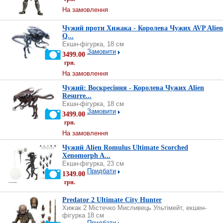
На замовлення
Чужий проти Хижака - Королева Чужих AVP Alien
Q...
Екшн-фігурка, 18 см
Замовити
3499.00
грн.
На замовлення
Чужий: Воскресіння - Королева Чужих Alien
Resurre...
Екшн-фігурка, 18 см
Замовити
3499.00
грн.
На замовлення
Чужий Alien Romulus Ultimate Scorched
Xenomorph A...
Екшн-фігурка, 23 см
Придбати
1349.00
грн.
Predator 2 Ultimate City Hunter
Хижак 2 Містечко Мисливець Ультімейт, екшен-
фігурка 18 см
Придбати