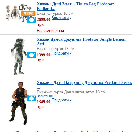
Хижак: Дикі Землі - Тія та Бад Predator:
Badland...
Екшн-фігурка, 10 см
Замовити
2699.00
грн.
На замовлення
Хижак Демон Джунглів Predator Jungle Demon
Acti...
Екшен-фігурка 18 см
Придбати
1399.00
грн.
Хижак - Датч Патруль у Джунглях Predator Series
...
Екшен-фігурка Дач з автоматом 18 см
Запитання: 3
Придбати
1349.00
грн.