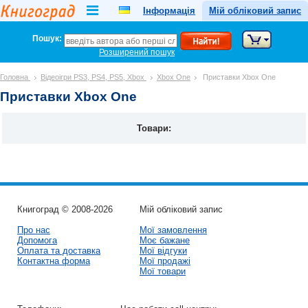
Інформація
Мій обліковий запис
Пошук:
Розширений пошук
Головна
Відеоігри PS3, PS4, PS5, Xbox
Xbox One
Приставки Xbox One
Приставки Xbox One
Товари:
Книгоград © 2008-2026
Мій обліковий запис
Про нас
Мої замовлення
Допомога
Моє бажане
Оплата та доставка
Мої відгуки
Контактна форма
Мої продажі
Мої товари