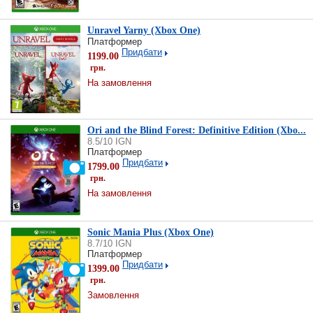
Unravel Yarny (Xbox One)
Платформер
Придбати
1199.00
грн.
На замовлення
Ori and the Blind Forest: Definitive Edition (Xbo...
8.5/10 IGN
Платформер
Придбати
1799.00
грн.
На замовлення
Sonic Mania Plus (Xbox One)
8.7/10 IGN
Платформер
Придбати
1399.00
грн.
Замовлення