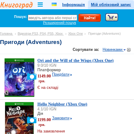
Інформація
Мій обліковий запис
Пошук:
Розширений пошук
Головна
Відеоігри PS3, PS4, PS5, Xbox
Xbox One
Пригоди (Adventures)
Пригоди (Adventures)
Сортувати за:
Новинками
Ori and the Will of the Wisps (Xbox One)
9.0/10 IGN
Платформер
Придбати
1149.00
грн.
Є на складі
Hello Neighbor (Xbox One)
4.1/10 IGN
Дія
Замовити
1199.00
грн.
На замовлення