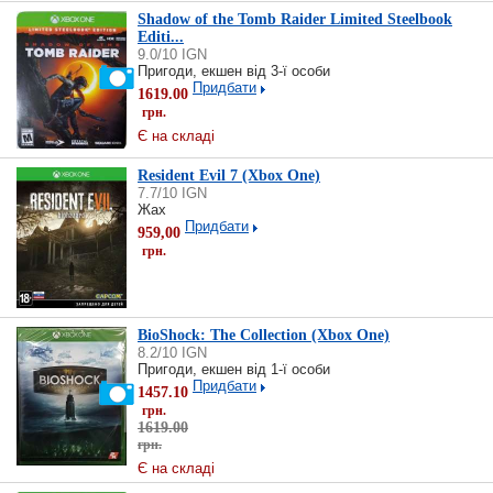
Shadow of the Tomb Raider Limited Steelbook
Editi...
9.0/10 IGN
Пригоди, екшен від 3-ї особи
Придбати
1619.00
грн.
Є на складі
Resident Evil 7 (Xbox One)
7.7/10 IGN
Жах
Придбати
959,00
грн.
BioShock: The Collection (Xbox One)
8.2/10 IGN
Пригоди, екшен від 1-ї особи
Придбати
1457.10
грн.
1619.00
грн.
Є на складі