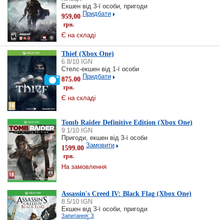
Екшен від 3-ї особи, пригоди
Придбати
959,00
грн.
Є на складі
Thief (Xbox One)
6.8/10 IGN
Стелс-екшен від 1-ї особи
Придбати
875.00
грн.
Є на складі
Tomb Raider Definitive Edition (Xbox One)
9.1/10 IGN
Пригоди, екшен від 3-ї особи
Замовити
1599.00
грн.
На замовлення
Assassin's Creed IV: Black Flag (Xbox One)
8.5/10 IGN
Екшен від 3-ї особи, пригоди
Запитання: 3