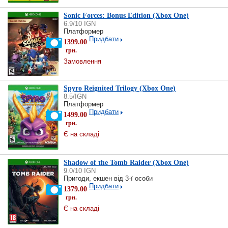
Sonic Forces: Bonus Edition (Xbox One)
6.9/10 IGN
Платформер
Придбати
1399.00
грн.
Замовлення
Spyro Reignited Trilogy (Xbox One)
8.5/IGN
Платформер
Придбати
1499.00
грн.
Є на складі
Shadow of the Tomb Raider (Xbox One)
9.0/10 IGN
Пригоди, екшен від 3-ї особи
Придбати
1379.00
грн.
Є на складі