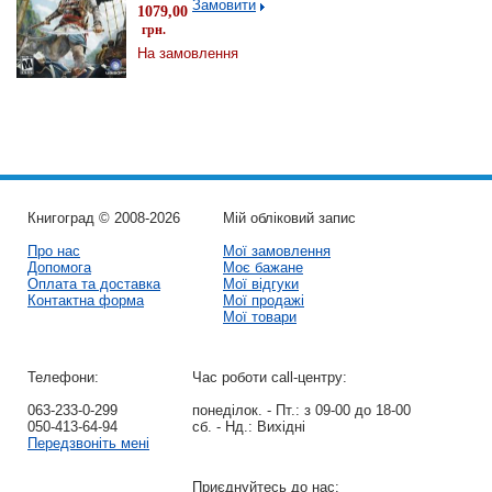
Замовити
1079,00
грн.
На замовлення
Книгоград © 2008-2026
Мій обліковий запис
Про нас
Мої замовлення
Допомога
Моє бажане
Оплата та доставка
Мої відгуки
Контактна форма
Мої продажі
Мої товари
Телефони:
Час роботи call-центру:
063-233-0-299
понеділок. - Пт.:
з 09-00 до 18-00
050-413-64-94
сб. - Нд.:
Вихідні
Передзвоніть мені
Приєднуйтесь до нас: