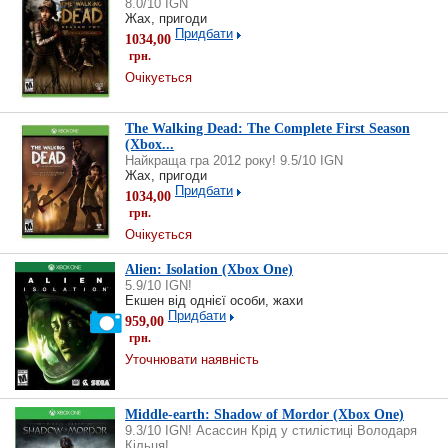
8.0/10 IGN
Жах, пригоди
Придбати
1034,00
грн.
Очікується
The Walking Dead: The Complete First Season
(Xbox...
Найкраща гра 2012 року! 9.5/10 IGN
Жах, пригоди
Придбати
1034,00
грн.
Очікується
Alien: Isolation (Xbox One)
5.9/10 IGN!
Екшен від однієї особи, жахи
Придбати
959,00
грн.
Уточнювати наявність
Middle-earth: Shadow of Mordor (Xbox One)
9.3/10 IGN! Асассин Крід у стилістиці Володаря
Кільця!