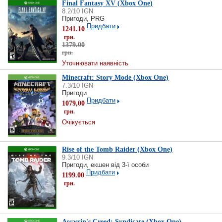
Final Fantasy XV (Xbox One)
8.2/10 IGN
Пригоди, PRG
Придбати
1241.10
грн.
1379.00
грн.
Уточнювати наявність
Minecraft: Story Mode (Xbox One)
7.3/10 IGN
Пригоди
Придбати
1079,00
грн.
Очікується
Rise of the Tomb Raider (Xbox One)
9.3/10 IGN
Пригоди, екшен від 3-ї особи
Придбати
1199.00
грн.
Assassin's Creed: Syndicate (Xbox One)