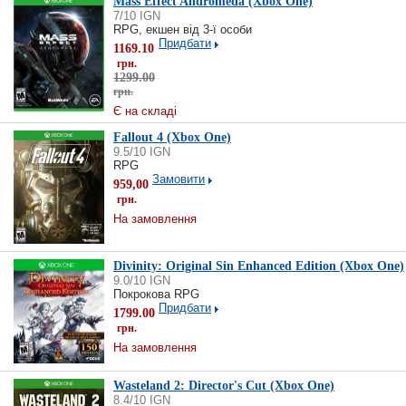
Mass Effect Andromeda (Xbox One)
7/10 IGN
RPG, екшен від 3-ї особи
Придбати
1169.10
грн.
1299.00
грн.
Є на складі
Fallout 4 (Xbox One)
9.5/10 IGN
RPG
Замовити
959,00
грн.
На замовлення
Divinity: Original Sin Enhanced Edition (Xbox One)
9.0/10 IGN
Покрокова RPG
Придбати
1799.00
грн.
На замовлення
Wasteland 2: Director's Cut (Xbox One)
8.4/10 IGN