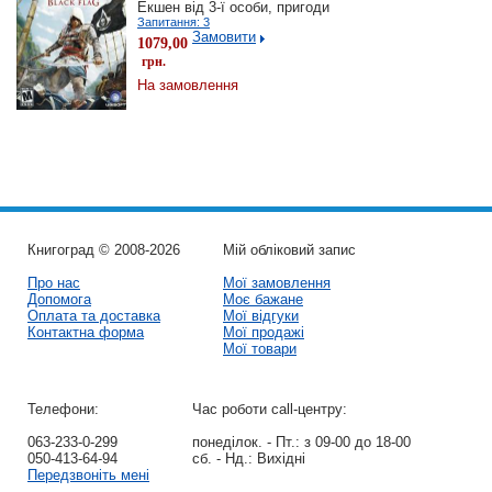
Екшен від 3-ї особи, пригоди
Запитання: 3
Замовити
1079,00
грн.
На замовлення
Книгоград © 2008-2026
Мій обліковий запис
Про нас
Мої замовлення
Допомога
Моє бажане
Оплата та доставка
Мої відгуки
Контактна форма
Мої продажі
Мої товари
Телефони:
Час роботи call-центру:
063-233-0-299
понеділок. - Пт.:
з 09-00 до 18-00
050-413-64-94
сб. - Нд.:
Вихідні
Передзвоніть мені