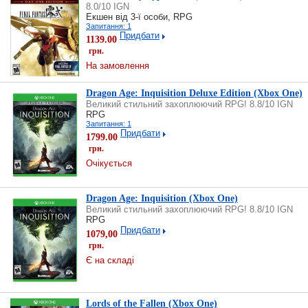
8.0/10 IGN
Екшен від 3-ї особи, RPG
Запитання: 1
Придбати
1139.00
грн.
На замовлення
Dragon Age: Inquisition Deluxe Edition (Xbox One)
Великий стильний захоплюючий RPG! 8.8/10 IGN
RPG
Запитання: 1
Придбати
1799.00
грн.
Очікується
Dragon Age: Inquisition (Xbox One)
Великий стильний захоплюючий RPG! 8.8/10 IGN
RPG
Придбати
1079,00
грн.
Є на складі
Lords of the Fallen (Xbox One)