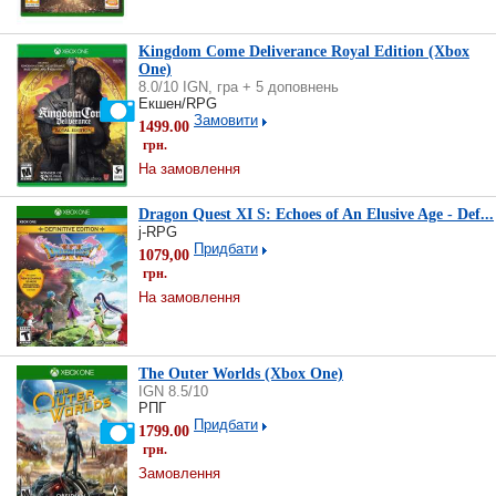
Kingdom Come Deliverance Royal Edition (Xbox
One)
8.0/10 IGN, гра + 5 доповнень
Екшен/RPG
Замовити
1499.00
грн.
На замовлення
Dragon Quest XI S: Echoes of An Elusive Age - Def...
j-RPG
Придбати
1079,00
грн.
На замовлення
The Outer Worlds (Xbox One)
IGN 8.5/10
РПГ
Придбати
1799.00
грн.
Замовлення