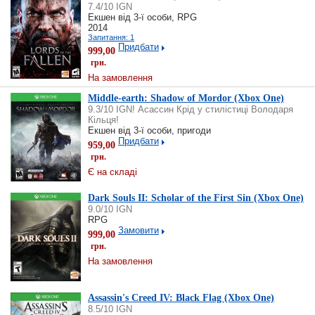
7.4/10 IGN
Екшен від 3-ї особи, RPG
2014
Запитання: 1
Придбати
999,00
грн.
На замовлення
Middle-earth: Shadow of Mordor (Xbox One)
9.3/10 IGN! Асассин Крід у стилістиці Володаря
Кільця!
Екшен від 3-ї особи, пригоди
Придбати
959,00
грн.
Є на складі
Dark Souls II: Scholar of the First Sin (Xbox One)
9.0/10 IGN
RPG
Замовити
999,00
грн.
На замовлення
Assassin's Creed IV: Black Flag (Xbox One)
8.5/10 IGN