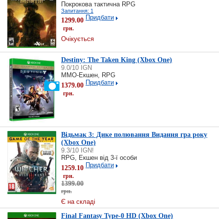
Покрокова тактична RPG
Запитання: 1
Придбати
1299.00
грн.
Очікується
Destiny: The Taken King (Xbox One)
9.0/10 IGN
MMO-Екшен, RPG
Придбати
1379.00
грн.
Відьмак 3: Дике полювання Видання гра року
(Xbox One)
9.3/10 IGN!
RPG, Екшен від 3-ї особи
Придбати
1259.10
грн.
1399.00
грн.
Є на складі
Final Fantasy Type-0 HD (Xbox One)