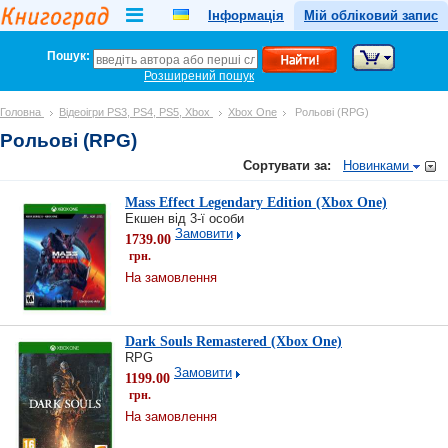
Інформація
Мій обліковий запис
Пошук:
Розширений пошук
Головна
Відеоігри PS3, PS4, PS5, Xbox
Xbox One
Рольові (RPG)
Рольові (RPG)
Сортувати за:
Новинками
Mass Effect Legendary Edition (Xbox One)
Екшен від 3-ї особи
Замовити
1739.00
грн.
На замовлення
Dark Souls Remastered (Xbox One)
RPG
Замовити
1199.00
грн.
На замовлення