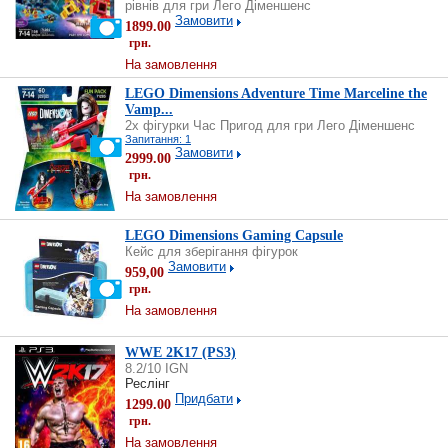
рівнів для гри Лего Діменшенс
Замовити
1899.00
грн.
На замовлення
LEGO Dimensions Adventure Time Marceline the
Vamp...
2х фігурки Час Пригод для гри Лего Діменшенс
Запитання: 1
Замовити
2999.00
грн.
На замовлення
LEGO Dimensions Gaming Capsule
Кейс для зберігання фігурок
Замовити
959,00
грн.
На замовлення
WWE 2K17 (PS3)
8.2/10 IGN
Реслінг
Придбати
1299.00
грн.
На замовлення