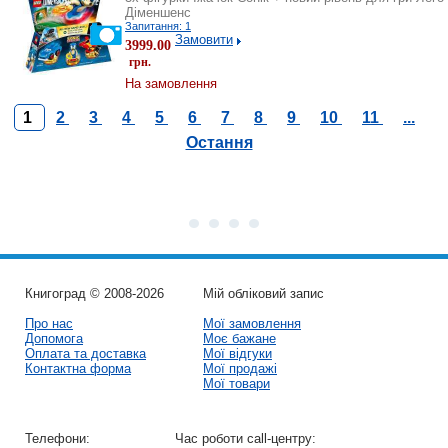
Діменшенс
Запитання: 1
Замовити
3999.00
грн.
На замовлення
1
2
3
4
5
6
7
8
9
10
11
...
Остання
Книгоград © 2008-2026
Мій обліковий запис
Про нас
Мої замовлення
Допомога
Моє бажане
Оплата та доставка
Мої відгуки
Контактна форма
Мої продажі
Мої товари
Телефони:
Час роботи call-центру: