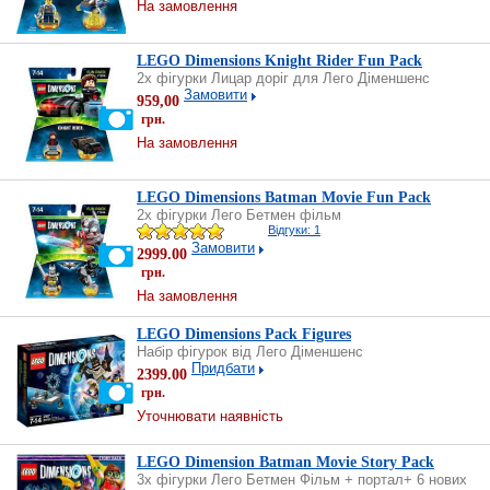
На замовлення
LEGO Dimensions Knight Rider Fun Pack
2х фігурки Лицар доріг для Лего Діменшенс
Замовити
959,00
грн.
На замовлення
LEGO Dimensions Batman Movie Fun Pack
2х фігурки Лего Бетмен фільм
Відгуки: 1
Замовити
2999.00
грн.
На замовлення
LEGO Dimensions Pack Figures
Набір фігурок від Лего Діменшенс
Придбати
2399.00
грн.
Уточнювати наявність
LEGO Dimension Batman Movie Story Pack
3х фігурки Лего Бетмен Фільм + портал+ 6 нових