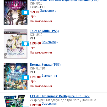
IGN 8/10
Екшен-РПГ
Замовити
959,00
грн.
На замовлення
Tales of Xillia (PS3)
IGN 8/10
РПГ
Замовити
1599.00
грн.
На замовлення
Eternal Sonata (PS3)
IGN 8.7/10
РПГ
Замовити
1199.00
грн.
На замовлення
LEGO Dimensions: Beetlejuice Fun Pack
2х фігурки Бітлджус для гри Лего Діменшенс
Замовити
1799.00