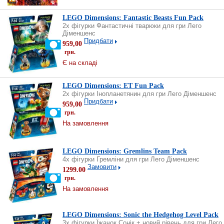
LEGO Dimensions: Fantastic Beasts Fun Pack
2х фігурки Фантастичні тварюки для гри Лего
Діменшенс
Придбати
959,00
грн.
Є на складі
LEGO Dimensions: ET Fun Pack
2х фігурки Інопланетянин для гри Лего Діменшенс
Придбати
959,00
грн.
На замовлення
LEGO Dimensions: Gremlins Team Pack
4х фігурки Гремліни для гри Лего Діменшенс
Замовити
1299.00
грн.
На замовлення
LEGO Dimensions: Sonic the Hedgehog Level Pack
3х фігурки Їжачок Сонік + новий рівень для гри Лего