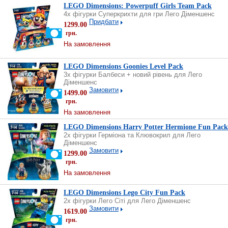
LEGO Dimensions: Powerpuff Girls Team Pack
4х фігурки Суперкрихти для гри Лего Діменшенс
Придбати
1299.00
грн.
На замовлення
LEGO Dimensions Goonies Level Pack
3х фігурки Балбеси + новий рівень для Лего
Діменшенс
Замовити
1499.00
грн.
На замовлення
LEGO Dimensions Harry Potter Hermione Fun Pack
2х фігурки Герміона та Клювокрил для Лего
Діменшенс
Замовити
1299.00
грн.
На замовлення
LEGO Dimensions Lego City Fun Pack
2х фігурки Лего Сіті для Лего Діменшенс
Замовити
1619.00
грн.