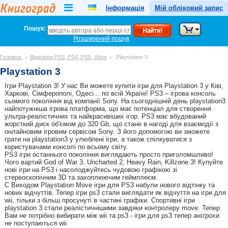
Інформація
Мій обліковий запис
Пошук:
Розширений пошук
Головна
Відеоігри PS3, PS4, PS5, Xbox
Playstation 3
Playstation 3
Ігри Playstation 3! У нас Ви можете купити ігри для Playstation 3 у Ківі,
Харкові, Сімферополі, Одесі... по всій Україні! PS3 – ігрова консоль
сьомого покоління від компанії Sony. На сьогоднішній день playstation3
найпотужніша ігрова платформа, що має потенціал для створення
ультра-реалістичних та найкрасивіших ігор. PS3 має вбудований
жорсткий диск об'ємом до 320 Gb, що стане в нагоді для взаємодії з
онлайновим ігровим сервісом Sony. З його допомогою ви зможете
грати на playstation3 у улюблені ігри, а також спілкуватися з
користувачами консолі по всьому світу.
PS3 ігри останнього покоління виглядають просто приголомшливо!
Чого вартий God of War 3, Uncharted 2, Heavy Rain, Killzone 3! Купуйте
нові ігри на PS3 і насолоджуйтесь чудовою графікою зі
стереоскопічним 3D та захоплюючим геймплеєм.
C Виходом Playstation Move ігри для PS3 набули нового відтінку та
нових відчуттів. Тепер ігри ps3 стали виглядати як відчуття на ігри для
wii, тільки з більш просунуті в частині графіки. Спортивні ігри
playstation 3 стали реалістичнішими завдяки контролеру move. Тепер
Вам не потрібно вибирати між wii та ps3 - ігри для ps3 тепер анітрохи
не поступаються wii.