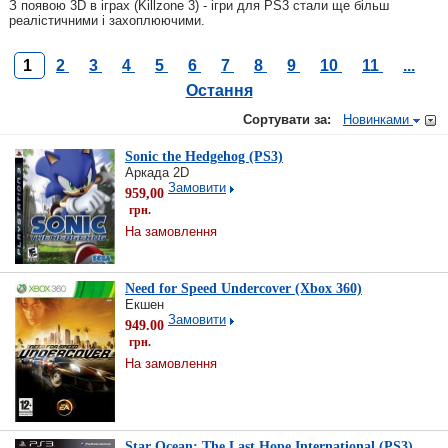
З появою 3D в іграх (Killzone 3) - ігри для PS3 стали ще більш
реалістичними і захоплюючими.
1
2
3
4
5
6
7
8
9
10
11
...
Остання
Сортувати за:
Новинками
Sonic the Hedgehog (PS3)
Аркада 2D
Замовити
959,00
грн.
На замовлення
Need for Speed ​​Undercover (Xbox 360)
Екшен
Замовити
949.00
грн.
На замовлення
Star Ocean: The Last Hope International (PS3)