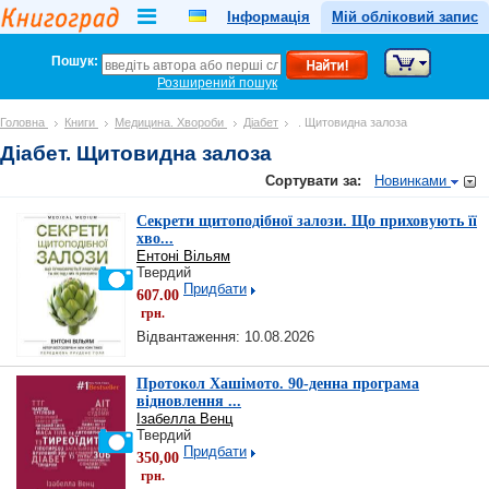
Інформація
Мій обліковий запис
Пошук:
Розширений пошук
Головна
Книги
Медицина. Хвороби
Діабет
. Щитовидна залоза
Діабет. Щитовидна залоза
Сортувати за:
Новинками
Секрети щитоподібної залози. Що приховують її
хво...
Ентоні Вільям
Твердий
Придбати
607.00
грн.
Відвантаження: 10.08.2026
Протокол Хашімото. 90-денна програма
відновлення ...
Ізабелла Венц
Твердий
Придбати
350,00
грн.