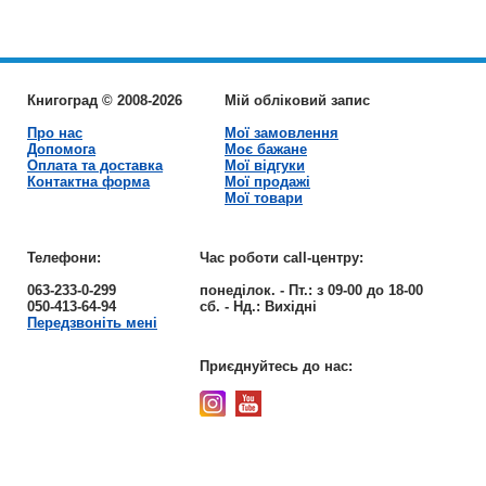
Книгоград © 2008-2026
Мій обліковий запис
Про нас
Мої замовлення
Допомога
Моє бажане
Оплата та доставка
Мої відгуки
Контактна форма
Мої продажі
Мої товари
Телефони:
Час роботи call-центру:
063-233-0-299
понеділок. - Пт.:
з 09-00 до 18-00
050-413-64-94
сб. - Нд.:
Вихідні
Передзвоніть мені
Приєднуйтесь до нас: