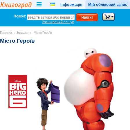
Інформація
Мій обліковий запис
Пошук:
Розширений пошук
Головна
Іграшки
Місто Героїв
Місто Героїв