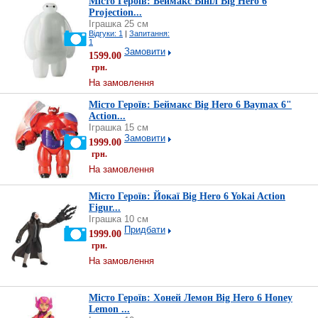
Місто Героїв: Беймакс Вініл Big Hero 6
Projection...
Іграшка 25 см
Відгуки: 1
|
Запитання:
1
Замовити
1599.00
грн.
На замовлення
Місто Героїв: Беймакс Big Hero 6 Baymax 6"
Action...
Іграшка 15 см
Замовити
1999.00
грн.
На замовлення
Місто Героїв: Йокаї Big Hero 6 Yokai Action
Figur...
Іграшка 10 см
Придбати
1999.00
грн.
На замовлення
Місто Героїв: Хоней Лемон Big Hero 6 Honey
Lemon ...