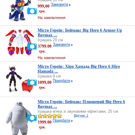
Замовити
999,00
грн.
На замовлення
Місто Героїв: Беймакс Big Hero 6 Armor-Up
Baymax ...
Іграшка 20 см
Замовити
3799.00
грн.
На замовлення
Місто Героїв: Хіро Хамада Big Hero 6 Hiro
Hamada ...
Іграшка 9 см
Придбати
1099,00
грн.
Місто Героїв: Беймакс Плюшевий Big Hero 6
Baymax ...
Іграшка м'яка зі звуковими ефектами, 25 см
Відгуки: 1
Придбати
1999.00
грн.