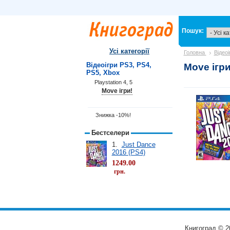
Пошук:
Усі категорії
Головна
Відео
Відеоігри PS3, PS4,
Move ігри
PS5, Xbox
Playstation 4, 5
Move ігри!
Знижка -10%!
Бестселери
1.
Just Dance
2016 (PS4)
1249.00
грн.
Книгоград © 2