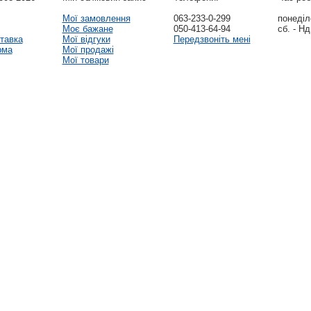
Мої замовлення
063-233-0-299
понеділо
Моє бажане
050-413-64-94
сб. - Нд
тавка
Мої відгуки
Передзвоніть мені
рма
Мої продажі
Мої товари