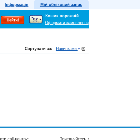
Інформація
Мій обліковий запис
Кошик порожній
Оформити замовлення
Сортувати за:
Новинками
оти call-центру:
Приєднуйтесь до нас: