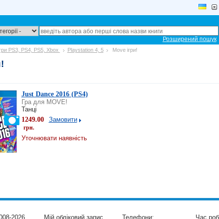
Розширений пошук
ігри PS3, PS4, PS5, Xbox
Playstation 4, 5
Move ігри!
!
Just Dance 2016 (PS4)
Гра для MOVE!
Танці
1249.00
Замовити
грн.
Уточнювати наявність
008-2026
Мій обліковий запис
Телефони:
Час роб