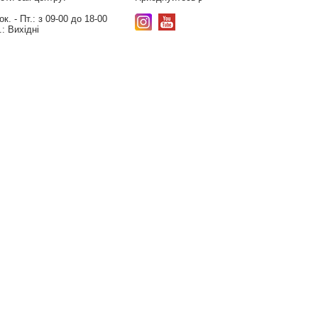
к. - Пт.:
з 09-00 до 18-00
.:
Вихідні