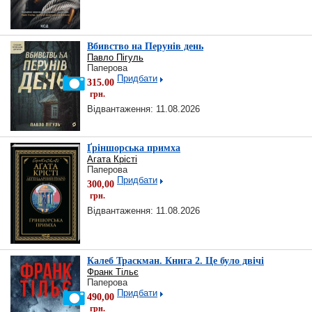
Вбивство на Перунів день
Павло Пігуль
Паперова
Придбати
315.00
грн.
Відвантаження: 11.08.2026
Ґріншорська примха
Агата Крісті
Паперова
Придбати
300,00
грн.
Відвантаження: 11.08.2026
Калеб Траскман. Книга 2. Це було двічі
Франк Тільє
Паперова
Придбати
490,00
грн.