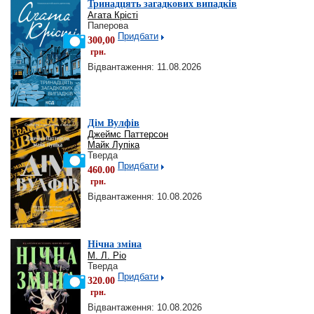
Тринадцять загадкових випадків
Агата Крісті
Паперова
Придбати
300,00
грн.
Відвантаження: 11.08.2026
Дім Вулфів
Джеймс Паттерсон
Майк Лупіка
Тверда
Придбати
460.00
грн.
Відвантаження: 10.08.2026
Нічна зміна
М. Л. Ріо
Тверда
Придбати
320.00
грн.
Відвантаження: 10.08.2026