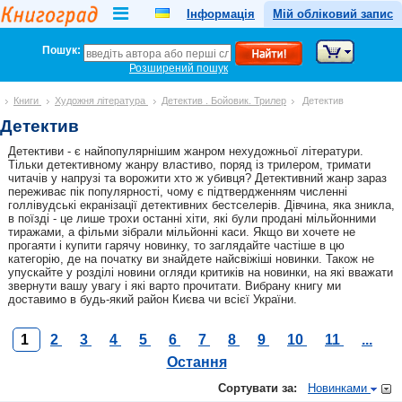
Інформація
Мій обліковий запис
Пошук:
Розширений пошук
Книги
Художня література
Детектив
.
Бойовик. Трилер
Детектив
Детектив
Детективи - є найпопулярнішим жанром нехудожньої літератури.
Тільки детективному жанру властиво, поряд із трилером, тримати
читачів у напрузі та ворожити хто ж убивця? Детективний жанр зараз
переживає пік популярності, чому є підтвердженням численні
голлівудські екранізації детективних бестселерів. Дівчина, яка зникла,
в поїзді - це лише трохи останні хіти, які були продані мільйонними
тиражами, а фільми зібрали мільйонні каси. Якщо ви хочете не
прогаяти і купити гарячу новинку, то заглядайте частіше в цю
категорію, де на початку ви знайдете найсвіжіші новинки. Також не
упускайте у розділі новини огляди критиків на новинки, на які вважати
звернути вашу увагу і які варто прочитати. Вибрану книгу ми
доставимо в будь-який район Києва чи всієї України.
1
2
3
4
5
6
7
8
9
10
11
...
Остання
Сортувати за:
Новинками