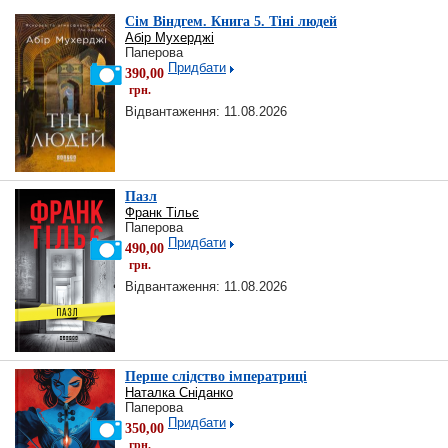
Сім Віндгем. Книга 5. Тіні людей
Абір Мухерджі
Паперова
Придбати
390,00
грн.
Відвантаження: 11.08.2026
Пазл
Франк Тільє
Паперова
Придбати
490,00
грн.
Відвантаження: 11.08.2026
Перше слідство імператриці
Наталка Сніданко
Паперова
Придбати
350,00
грн.