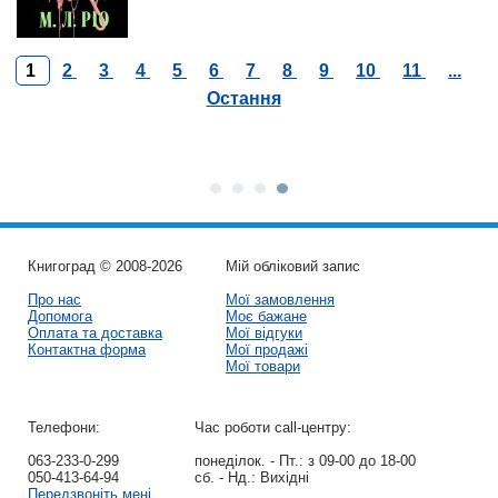
1
2
3
4
5
6
7
8
9
10
11
...
Остання
Книгоград © 2008-2026
Мій обліковий запис
Про нас
Мої замовлення
Допомога
Моє бажане
Оплата та доставка
Мої відгуки
Контактна форма
Мої продажі
Мої товари
Телефони:
Час роботи call-центру:
063-233-0-299
понеділок. - Пт.:
з 09-00 до 18-00
050-413-64-94
сб. - Нд.:
Вихідні
Передзвоніть мені