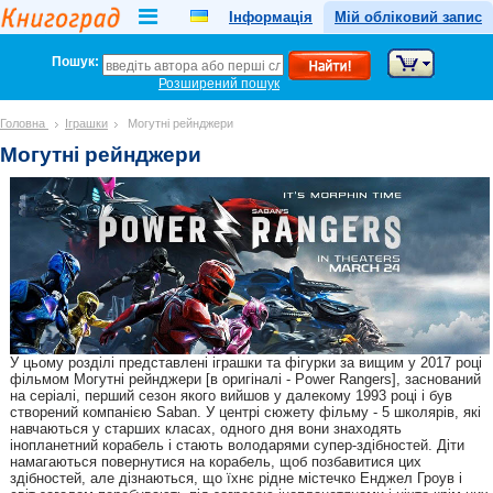
Інформація
Мій обліковий запис
Пошук:
Розширений пошук
Головна
Іграшки
Могутні рейнджери
Могутні рейнджери
У цьому розділі представлені іграшки та фігурки за вищим у 2017 році
фільмом Могутні рейнджери [в оригіналі - Power Rangers], заснований
на серіалі, перший сезон якого вийшов у далекому 1993 році і був
створений компанією Saban. У центрі сюжету фільму - 5 школярів, які
навчаються у старших класах, одного дня вони знаходять
інопланетний корабель і стають володарями супер-здібностей. Діти
намагаються повернутися на корабель, щоб позбавитися цих
здібностей, але дізнаються, що їхнє рідне містечко Енджел Гроув і