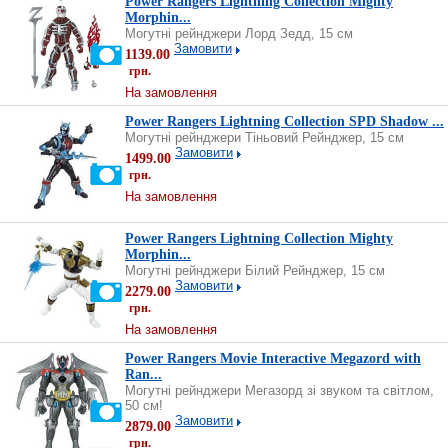
Power Rangers Lightning Collection Mighty
Morphin...
Могутні рейнджери Лорд Зедд, 15 см
Замовити
1139.00
грн.
На замовлення
Power Rangers Lightning Collection SPD Shadow ...
Могутні рейнджери Тіньовий Рейнджер, 15 см
Замовити
1499.00
грн.
На замовлення
Power Rangers Lightning Collection Mighty
Morphin...
Могутні рейнджери Білий Рейнджер, 15 см
Замовити
2279.00
грн.
На замовлення
Power Rangers Movie Interactive Megazord with
Ran...
Могутні рейнджери Мегазорд зі звуком та світлом,
50 см!
Замовити
2879.00
грн.