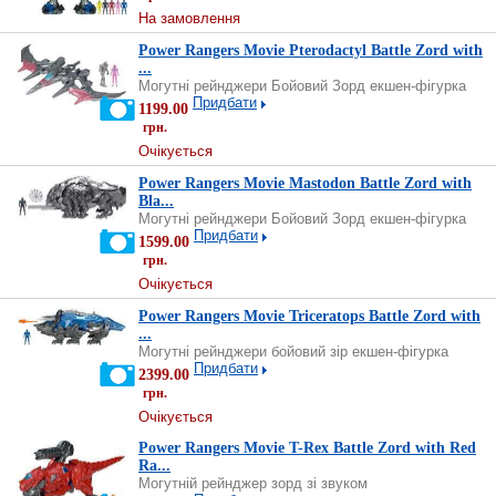
На замовлення
Power Rangers Movie Pterodactyl Battle Zord with
...
Могутні рейнджери Бойовий Зорд екшен-фігурка
Придбати
1199.00
грн.
Очікується
Power Rangers Movie Mastodon Battle Zord with
Bla...
Могутні рейнджери Бойовий Зорд екшен-фігурка
Придбати
1599.00
грн.
Очікується
Power Rangers Movie Triceratops Battle Zord with
...
Могутні рейнджери бойовий зір екшен-фігурка
Придбати
2399.00
грн.
Очікується
Power Rangers Movie T-Rex Battle Zord with Red
Ra...
Могутній рейнджер зорд зі звуком