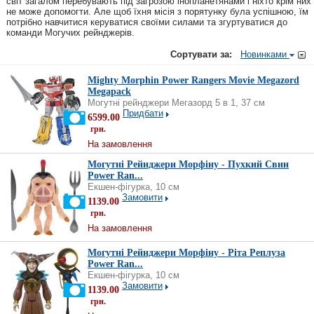
світ загалом перебувають під загрозою інопланетянами і ніхто крім них
не може допомогти. Але щоб їхня місія з порятунку була успішною, їм
потрібно навчитися керуватися своїми силами та згуртуватися до
команди Могучих рейнджерів.
Сортувати за:
Новинками
Mighty Morphin Power Rangers Movie Megazord
Megapack
Могутні рейнджери Мегазорд 5 в 1, 37 см
Придбати
6599.00
грн.
На замовлення
Могутні Рейнджери Морфіну - Пухкий Свин
Power Ran...
Екшен-фігурка, 10 см
Замовити
1139.00
грн.
На замовлення
Могутні Рейнджери Морфіну - Ріта Реплуза
Power Ran...
Екшен-фігурка, 10 см
Замовити
1139.00
грн.