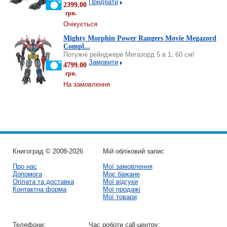
Придбати
2399.00
грн.
Очікується
Mighty Morphin Power Rangers Movie Megazord
Compl...
Потужні рейнджери Мегазорд 5 в 1, 60 см!
Замовити
4799.00
грн.
На замовлення
Книгоград © 2008-2026
Мій обліковий запис
Про нас
Мої замовлення
Допомога
Моє бажане
Оплата та доставка
Мої відгуки
Контактна форма
Мої продажі
Мої товари
Телефони:
Час роботи call-центру: