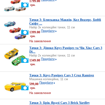
1799.00
грн.
Тачки 3: Блискавка Маквін, Кол Веазерс, Боббі
Свіфт ...
Набір 3х колекційні тачки, 11 см
Придбати
1399.00
грн.
На замовлення
Тачки 3: Діноко Круз Рамірез та Чік Хікс Cars 3
Di...
Набір 2х колекційні тачки, 11 см
Придбати
1349.00
грн.
Тачки 3: Круз Рамірез Cars 3 Cruz Ramirez
Машинка колекційна, 11 см
Придбати
599,00
грн.
На замовлення
Тачки 3: Брік Ярдлі Cars 3 Brick Yardley