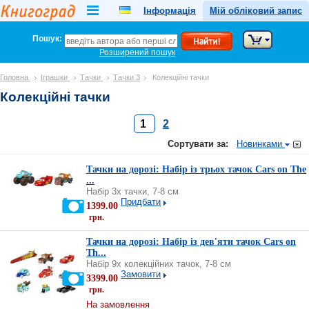
Інформація
Мій обліковий запис
Пошук:
Розширений пошук
Головна
Іграшки
Тачки
Тачки 3
Колекційні тачки
Колекційні тачки
1
2
Сортувати за:
Новинками
Тачки на дорозі: Набір із трьох тачок Cars on The
...
Набір 3х тачки, 7-8 см
Придбати
1399.00
грн.
Тачки на дорозі: Набір із дев'яти тачок Cars on
Th...
Набір 9х колекційних тачок, 7-8 см
Замовити
3399.00
грн.
На замовлення