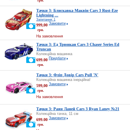
грн.
Тачки 3: Блискавка Маквін Cars 3 Rust-Eze
Lightning ...
Запитання: 1
Замовити
999,00
грн.
На замовлення
Тачки 3: Ед Трюнкан Cars 3 Chaser Series Ed
Truncan
Колекційна машинка
Придбати
699.00
грн.
Тачки 3: Фліп Довір Cars Pull 'N'
Колекційна машинка інерційна!
Замовити
599,00
грн.
На замовлення
Тачки 3: Раян Ланей Cars 3 Ryan Laney №21
Колекційна тачка, 11 см
Замовити
699.00
грн.