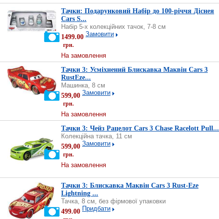
Тачки: Подарунковий Набір до 100-річчя Діснея
Cars S...
Набір 5-х колекційних тачок, 7-8 см
Замовити
1499.00
грн.
На замовлення
Тачки 3: Усміхнений Блискавка Маквін Cars 3
RustEze...
Машинка, 8 см
Замовити
599,00
грн.
На замовлення
Тачки 3: Чейз Рацелот Cars 3 Chase Racelott Pull...
Колекційна тачка, 11 см
Замовити
599,00
грн.
На замовлення
Тачки 3: Блискавка Маквін Cars 3 Rust-Eze
Lightning ...
Тачка, 8 см, без фірмової упаковки
Придбати
499.00