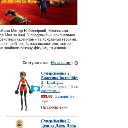
Боб ака Містер Неймовірний, Хелена ака
а Мод та інші. У продовженні оригінальної
арвистими картинками та яскравими героями,
ових проблем, батька-вихователя, матері-
не знайшли бажану фігурку, то дзвоніть і
Сортувати за:
Новинками
Суперсімейка 2:
Еластика Incredibles
2 - Elastigi...
Екшен-фігурка, 16 см
Запитання: 1
899.00
Замовити
грн.
На замовлення
Суперсімейка 2:
Деш та Джек-Джек