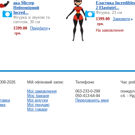
ака Містер
Еластика Incredibles
Неймовірний
2 Elastigirl...
Incred...
Фігурка, 23 см
Фігурка зі звуком та
1399.00
Замовити
світлом, 30 см
грн.
1599.00
Придбати
На замовлення
грн.
008-2026
Мій обліковий запис
Телефони:
Час роб
Мої замовлення
063-233-0-299
понеділо
Моє бажане
050-413-64-94
сб. - Нд
тавка
Мої відгуки
Передзвоніть мені
рма
Мої продажі
Мої товари