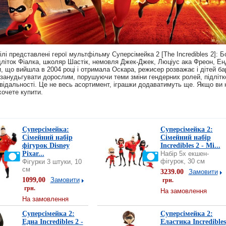
ілі представлені герої мультфільму Суперсімейка 2 [The Incredibles 2]: 
дліток Фіалка, школяр Шастік, немовля Джек-Джек, Люціус ака Фреон, Енд
, що вийшла в 2004 році і отримала Оскара, режисер розважає і дітей б
 занудьгувати дорослим, порушуючи теми зміни гендерних ролей, підлітк
повідальності. Це не весь асортимент, іграшки додаватимуть ще. Якщо ви 
хочете купити.
Суперсімейка:
Суперсімейка 2:
Сімейний набір
Сімейний набір
фігурок Disney
Incredibles 2 - Mi...
Pixar...
Набір 5х екшен-
фігурок, 30 см
Фігурки 3 штуки, 10
см
3239.00
Замовити
1099,00
Замовити
грн.
грн.
На замовлення
На замовлення
Суперсімейка 2:
Суперсімейка 2:
Една Incredibles 2 -
Еластика Incredibles