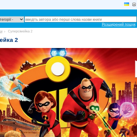
Розширений пошук
ки
Суперсімейка 2
ейка 2