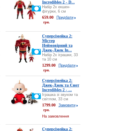
Incredibles 2 - D...
м
Набір 2х екшен-
фігурки, 6 см
659.00
Придбати
грн.
Суперсімейка 2:
Містер
Неймовірний та
Джек-Джек In...
м
Набір 2х іграшки, 33
та 10 см
1299.00
Придбати
грн.
Суперсімейка 2:
Джек-Джек та Єнот
Incredibles 2 - ...
Іграшка зі звуком та
світлом, 33 см
1799.00
Замовити
грн.
На замовлення
Суперсімейка 2: