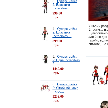
3.
Суперсімейка
2: Еластика
Incredibles ...
999,00
грн.
У цьому розд
4.
Суперсімейка
Еластика, пі
2: Еластика
Суперсімейки
Incredibles ...
але й не дає
героїні, від
899.00
питайте, що 
грн.
5.
Суперсімейка
2: Една Incredibles
2 - ...
1449.00
грн.
6.
Суперсімейка
2: Сімейний набір
Incred...
3239.00
грн.