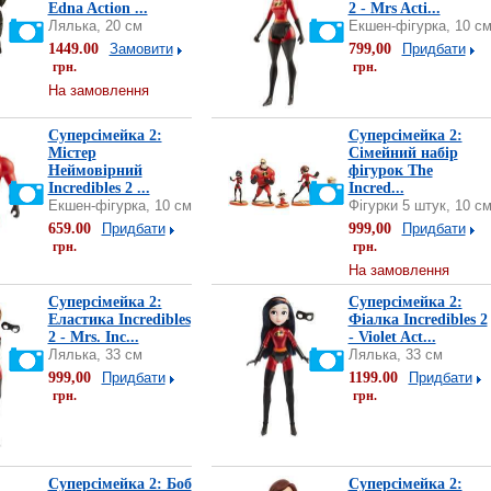
Edna Action ...
2 - Mrs Acti...
Лялька, 20 см
Екшен-фігурка, 10 с
1449.00
Замовити
799,00
Придбати
грн.
грн.
На замовлення
Суперсімейка 2:
Суперсімейка 2:
Містер
Сімейний набір
Неймовірний
фігурок The
Incredibles 2 ...
Incred...
Екшен-фігурка, 10 см
Фігурки 5 штук, 10 с
659.00
Придбати
999,00
Придбати
грн.
грн.
На замовлення
Суперсімейка 2:
Суперсімейка 2:
Еластика Incredibles
Фіалка Incredibles 2
2 - Mrs. Inc...
- Violet Act...
Лялька, 33 см
Лялька, 33 см
999,00
Придбати
1199.00
Придбати
грн.
грн.
Суперсімейка 2: Боб
Суперсімейка 2: