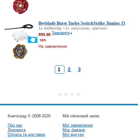
Beyblade Burst Turbo SwitchStrike Jinnius J3
1х бейблейд +1х запускник, оригінал
Замовити
899.00
грн.
На замовлення
1
2
3
Книгоград © 2008-2026
Мій обліковий запис
Про нас
Мої замовлення
Допомога
Моє бажане
Оплата та доставка
Мої відгуки