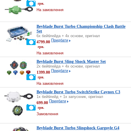
грн.
На замовлення
Beyblade Burst Turbo Championship Clash Battle
Set
6х бейблейда + 4х основи, оригінал
Придбати
4799.00
грн.
На замовлення
Beyblade Burst Sling Shock Master Set
2х бейблейда + 4х основи, оригінал
Придбати
1399.00
грн.
На замовлення
Beyblade Burst Turbo SwitchStrike Caynox C3
1х бейблейд + 1х запускник, оригінал
Придбати
699.00
грн.
Замовлення
Beyblade Burst Turbo Slingshock Gargoyle G4