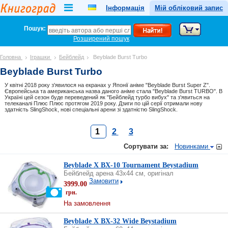
Інформація
Мій обліковий запис
Пошук:
Розширений пошук
Головна
Іграшки
Бейблейд
Beyblade Burst Turbo
Beyblade Burst Turbo
У квітні 2018 року з'явилося на екранах у Японії аніме "Beyblade Burst Super Z".
Європейська та американська назва даного аніме стала "Beyblade Burst TURBO". В
Україні цей сезон буде переведений як "Бейблейд турбо вибух" та з'явиться на
телеканалі Плюс Плюс протягом 2019 року. Дзиги по цій серії отримали нову
здатність SlingShock, нові спеціальні арени зі здатністю SlingShock.
1
2
3
Сортувати за:
Новинками
Beyblade X BX-10 Tournament Beystadium
Бейблейд арена 43х44 см, оригінал
Замовити
3999.00
грн.
На замовлення
Beyblade X BX-32 Wide Beystadium