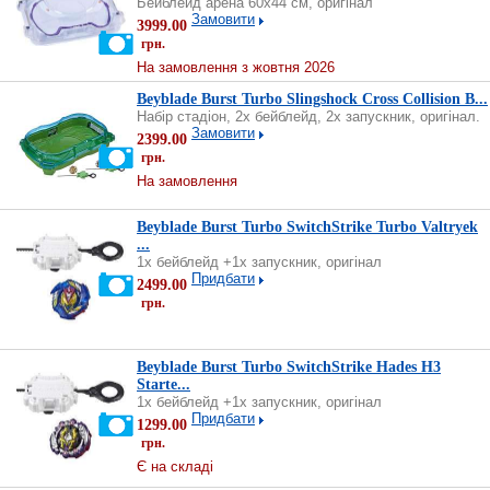
Бейблейд арена 60х44 см, оригінал
Замовити
3999.00
грн.
На замовлення з жовтня 2026
Beyblade Burst Turbo Slingshock Cross Collision B...
Набір стадіон, 2х бейблейд, 2х запускник, оригінал.
Замовити
2399.00
грн.
На замовлення
Beyblade Burst Turbo SwitchStrike Turbo Valtryek
...
1х бейблейд +1х запускник, оригінал
Придбати
2499.00
грн.
Beyblade Burst Turbo SwitchStrike Hades H3
Starte...
1х бейблейд +1х запускник, оригінал
Придбати
1299.00
грн.
Є на складі