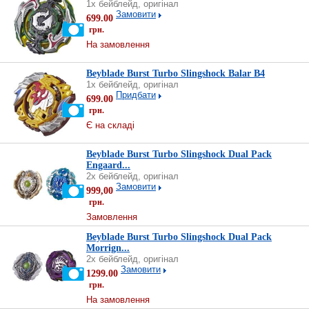
1х бейблейд, оригінал
Замовити
699.00
грн.
На замовлення
Beyblade Burst Turbo Slingshock Balar B4
1х бейблейд, оригінал
Придбати
699.00
грн.
Є на складі
Beyblade Burst Turbo Slingshock Dual Pack
Engaard...
2х бейблейд, оригінал
Замовити
999,00
грн.
Замовлення
Beyblade Burst Turbo Slingshock Dual Pack
Morrign...
2х бейблейд, оригінал
Замовити
1299.00
грн.
На замовлення