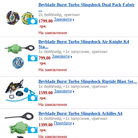
Beyblade Burst Turbo Slingshock Dual Pack Fafnir
...
2х бейблейд, оригінал
Замовити
1799.00
грн.
На замовлення
Beyblade Burst Turbo Slingshock Air Knight K4
Sta...
1х бейблейд +1х запускник, оригінал
Замовити
799,00
грн.
На замовлення
Beyblade Burst Turbo Slingshock Riptide Blast Set...
1х бейблейд +1х запускник, оригінал
Замовити
1599.00
грн.
На замовлення
Beyblade Burst Turbo Slingshock Achilles A4
1х бейблейд +1х запускник, оригінал
Придбати
1399.00
грн.
На замовлення