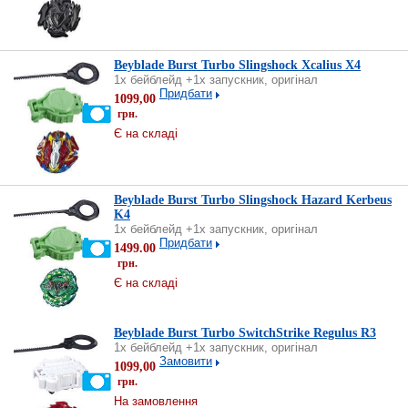
Beyblade Burst Turbo Slingshock Xcalius X4
1х бейблейд +1х запускник, оригінал
Придбати
1099,00
грн.
Є на складі
Beyblade Burst Turbo Slingshock Hazard Kerbeus
K4
1х бейблейд +1х запускник, оригінал
Придбати
1499.00
грн.
Є на складі
Beyblade Burst Turbo SwitchStrike Regulus R3
1х бейблейд +1х запускник, оригінал
Замовити
1099,00
грн.
На замовлення