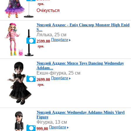
грн.
Очікується
Уенздей Аддамс - Енід Сінклер Monster High Enid
S...
Лялька, 25 см
Придбати
2599.00
грн.
Уенздей Аддамс Mezco Toys Dancing Wednesday
Addam...
Екшн-фігурка, 25 см
Придбати
2699.00
грн.
Уенздей Аддамс Wednesday Addams Minix Vinyl
Figure
Фігурка, 13 см
Придбати
999,00