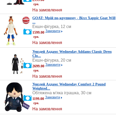
грн.
На замовлення
GOAT: Мрій по-крупному - Вілл Харріс Goat Will
...
Екшн-фігурка, 12 см
Замовити
1599.00
грн.
На замовлення
Уенздей Аддамс Wednesday Addams Classic Dress
Clo...
Екшн-фігурка, 20 см
Замовити
2699.00
грн.
На замовлення
Уенздей Аддамс Wednesday Comfort 2 Pound
Weighted...
Обтяжена м'яка іграшка, 30 см
Замовити
1199.00
грн.
На замовлення