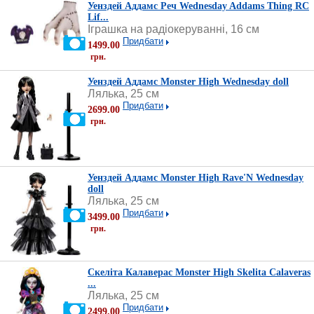
Уенздей Аддамс Реч Wednesday Addams Thing RC
Lif...
Іграшка на радіокеруванні, 16 см
Придбати
1499.00
грн.
Уенздей Аддамс Monster High Wednesday doll
Лялька, 25 см
Придбати
2699.00
грн.
Уенздей Аддамс Monster High Rave'N Wednesday
doll
Лялька, 25 см
Придбати
3499.00
грн.
Скеліта Калаверас Monster High Skelita Calaveras
...
Лялька, 25 см
Придбати
2499.00