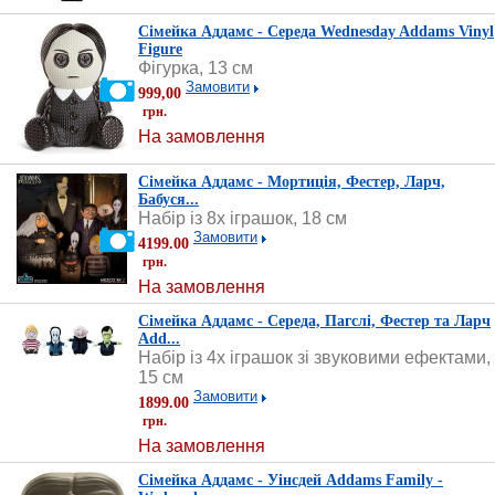
Сімейка Аддамс - Середа Wednesday Addams Vinyl
Figure
Фігурка, 13 см
Замовити
999,00
грн.
На замовлення
Сімейка Аддамс - Мортиція, Фестер, Ларч,
Бабуся...
Набір із 8х іграшок, 18 см
Замовити
4199.00
грн.
На замовлення
Сімейка Аддамс - Середа, Пагслі, Фестер та Ларч
Add...
Набір із 4х іграшок зі звуковими ефектами,
15 см
Замовити
1899.00
грн.
На замовлення
Сімейка Аддамс - Уінсдей Addams Family -