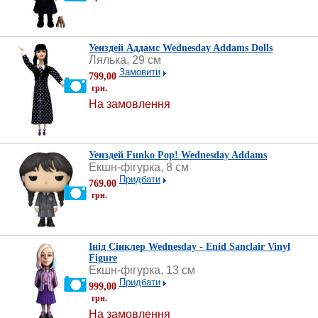
Уенздей Аддамс Wednesday Addams Dolls
Лялька, 29 см
Замовити
799,00
грн.
На замовлення
Уенздей Funko Pop! Wednesday Addams
Екшн-фігурка, 8 см
Придбати
769.00
грн.
Інід Сінклер Wednesday - Enid Sanclair Vinyl
Figure
Екшн-фігурка, 13 см
Придбати
999,00
грн.
На замовлення