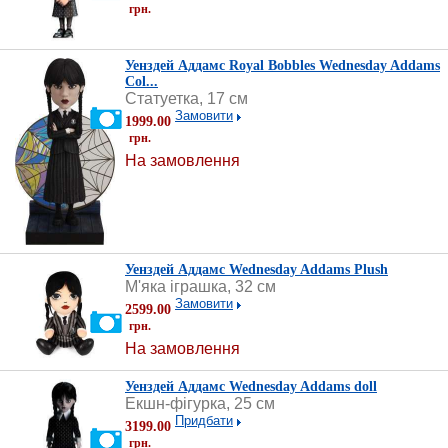
грн.
Уенздей Аддамс Royal Bobbles Wednesday Addams
Col...
Статуетка, 17 см
Замовити
1999.00
грн.
На замовлення
Уенздей Аддамс Wednesday Addams Plush
М'яка іграшка, 32 см
Замовити
2599.00
грн.
На замовлення
Уенздей Аддамс Wednesday Addams doll
Екшн-фігурка, 25 см
Придбати
3199.00
грн.