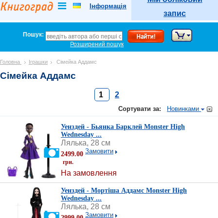
5 => 'products_categories', 6 => 'categories', 12 => 'product_sales', ), ) ?>
Інформація
запис
Пошук:
Розширений пошук
Головна
Іграшки
Сімейка Аддамс
Сімейка Аддамс
1
2
Сортувати за:
Новинками
Уенздей - Бьянка Барклей Monster High
Wednesday ...
Лялька, 28 см
Замовити
2499.00
грн.
На замовлення
Уенздей - Мортіша Аддамс Monster High
Wednesday ...
Лялька, 28 см
Замовити
2999.00