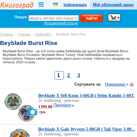
Інформація
Мій обліковий запис
Пошук:
Розширений пошук
Головна
Іграшки
Бейблейд
Beyblade Burst Rise
Beyblade Burst Rise
Beyblade Burst Rise - це 4-й сезон аніме Бейблейд (до цього були Beyblade Burst,
Beyblade Burst Evolution, Beyblade Burst Turbo). Нові бейблейди називаються
Hypersphere. Перша хвиля одиночних дзиги цього сезону з'явиться у продажу на
початку 2020-го року.
1
2
3
Сортувати за:
Новинками
Beyblade X Yell Kong 3-60GB і Helm Knight 5-80T.
2х бейблейд, оригінал
Придбати
1399.00
грн.
Beyblade X Gale Wyvern 5-80GB і Tail Viper 3-80...
2х бейблейд, оригінал