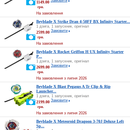
Замовити
1149.00
грн.
На замовлення
Beyblade X Strike Dran 4-50FF BX Infinity Starter...
1 дзига, 1 запускник, оригінал
Замовити
2599.00
грн.
На замовлення
Beyblade X Rocket Griffon H UX Infinity Starter
P...
1 дзига, 1 запускник, оригінал
Замовити
2699.00
грн.
На замовлення з липня 2026
Beyblade X Blast Pegasus A Tr Clip & Rip
Launcher...
1 дзига, 1 запускник, оригінал
Замовити
2199.00
грн.
На замовлення з липня 2026
Beyblade X Meteoroid Dragoon 3-70J Deluxe Left
Sp...