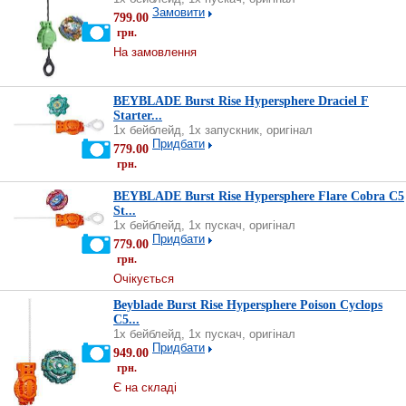
Замовити
799.00
грн.
На замовлення
BEYBLADE Burst Rise Hypersphere Draciel F
Starter...
1х бейблейд, 1х запускник, оригінал
Придбати
779.00
грн.
BEYBLADE Burst Rise Hypersphere Flare Cobra C5
St...
1х бейблейд, 1х пускач, оригінал
Придбати
779.00
грн.
Очікується
Beyblade Burst Rise Hypersphere Poison Cyclops
C5...
1х бейблейд, 1х пускач, оригінал
Придбати
949.00
грн.
Є на складі