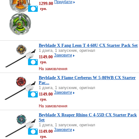
Придбати
1299.00
грн.
Beyblade X Fang Leon T 4-60U CX Starter Pack Set
1 дзига, 1 запускник, оригінал
Замовити
1149.00
грн.
На замовлення
Beyblade X Flame Cerberus W 5-80WB CX Starter
Pac...
1 дзига, 1 запускник, оригінал
Замовити
1149.00
грн.
На замовлення
Beyblade X Reaper Rhino C 4-55D CX Starter Pack
Set
1 дзига, 1 запускник, оригінал
Замовити
1149.00
грн.