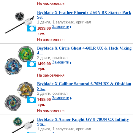
На замовлення
Beyblade X Feather Phoenix 2-60N BX Starter Pack
Set
1 дзига, 1 запускник, оригінал
Замовити
1099,00
грн.
На замовлення
Beyblade X Circle Ghost 4-60LR UX & Hack Viking
4...
2 дзиги, оригінал
Замовити
1499.00
грн.
На замовлення
Beyblade X Calibur Samurai 6-70M BX & Obsidian
Sh...
2 дзиги, оригінал
Замовити
1499.00
грн.
На замовлення
Beyblade X Armor Knight GV 8-70UN CX Infinity
Sta...
1 дзига, 1 запускник, оригінал