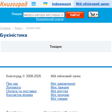
Інформація
Мій обліковий запис
Пошук:
Розширений пошук
Головна
Книги
Букіністика
Букіністика
Товари:
Книгоград © 2008-2026
Мій обліковий запис
Про нас
Мої замовлення
Допомога
Моє бажане
Оплата та доставка
Мої відгуки
Контактна форма
Мої продажі
Мої товари