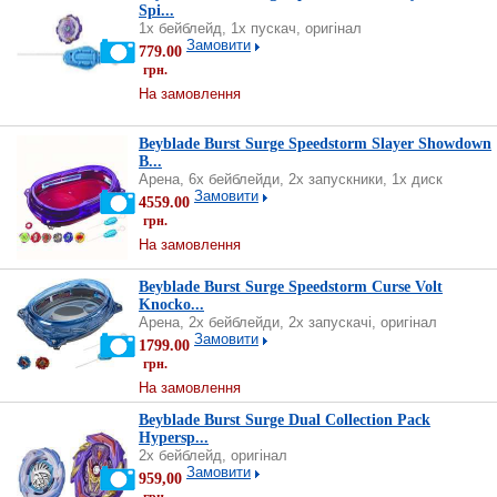
Spi...
1х бейблейд, 1х пускач, оригінал
Замовити
779.00
грн.
На замовлення
Beyblade Burst Surge Speedstorm Slayer Showdown
B...
Арена, 6х бейблейди, 2x запускники, 1х диск
Замовити
4559.00
грн.
На замовлення
Beyblade Burst Surge Speedstorm Curse Volt
Knocko...
Арена, 2х бейблейди, 2x запускачі, оригінал
Замовити
1799.00
грн.
На замовлення
Beyblade Burst Surge Dual Collection Pack
Hypersp...
2х бейблейд, оригінал
Замовити
959,00