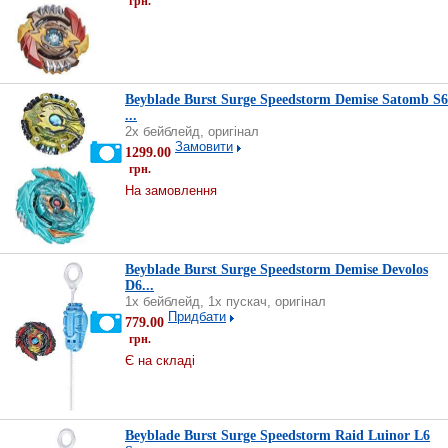
грн.
Beyblade Burst Surge Speedstorm Demise Satomb S6
...
2х бейблейд, оригінал
Замовити
1299.00
грн.
На замовлення
Beyblade Burst Surge Speedstorm Demise Devolos
D6...
1х бейблейд, 1х пускач, оригінал
Придбати
779.00
грн.
Є на складі
Beyblade Burst Surge Speedstorm Raid Luinor L6