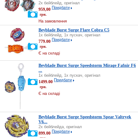
2х бейблейд, оригінал
Придбати
959,00
грн.
На замовлення
Beyblade Burst Surge Flare Cobra C5
1х бейблейд, 1х пускач, оригінал
Придбати
779.00
грн.
Є на складі
Beyblade Burst Surge Speedstorm Mirage Fafnir F6
...
1х бейблейд, 1х пускач, оригінал
Придбати
1499.00
грн.
Є на складі
Beyblade Burst Surge Speedstorm Spear Valtryek
V6...
2х бейблейда, оригінал
Придбати
899.00