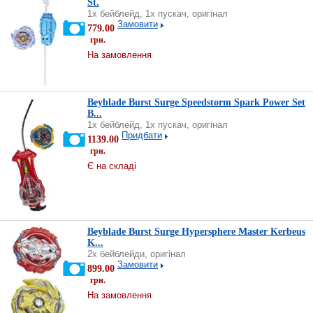
St.
1х бейблейд, 1х пускач, оригінал
Замовити
779.00
грн.
На замовлення
Beyblade Burst Surge Speedstorm Spark Power Set
B...
1х бейблейд, 1х пускач, оригінал
Придбати
1139.00
грн.
Є на складі
Beyblade Burst Surge Hypersphere Master Kerbeus
K...
2х бейблейди, оригінал
Замовити
899.00
грн.
На замовлення