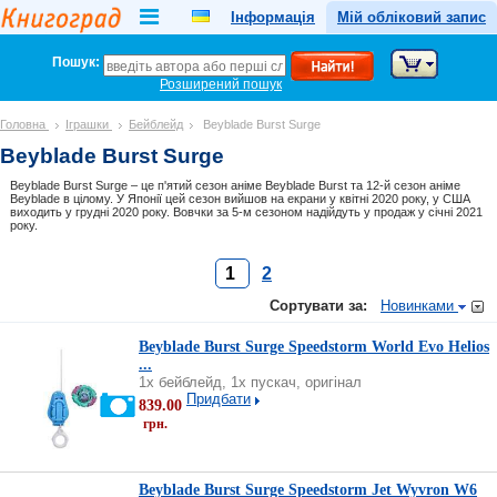
Інформація
Мій обліковий запис
Пошук:
Розширений пошук
Головна
Іграшки
Бейблейд
Beyblade Burst Surge
Beyblade Burst Surge
Beyblade Burst Surge – це п'ятий сезон аніме Beyblade Burst та 12-й сезон аніме
Beyblade в цілому. У Японії цей сезон вийшов на екрани у квітні 2020 року, у США
виходить у грудні 2020 року. Вовчки за 5-м сезоном надійдуть у продаж у січні 2021
року.
1
2
Сортувати за:
Новинками
Beyblade Burst Surge Speedstorm World Evo Helios
...
1х бейблейд, 1х пускач, оригінал
Придбати
839.00
грн.
Beyblade Burst Surge Speedstorm Jet Wyvron W6