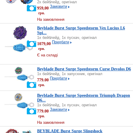
2х бейблейд, оригінал
Замовити
959,00
грн.
На замовлення
Beyblade Burst Surge Speedstorm Vex Lucius L6
Spi...
1х бейблейд, 1х пускач, оригінал
Придбати
1079,00
грн.
Є на складі
Beyblade Burst Surge Speedstorm Curse Devolos D6
1х бейблейд, 1х запускник, оригінал
Придбати
779.00
грн.
Beyblade Burst Surge Speedstorm Triumph Dragon
D6...
1х бейблейд, 1х пускач, оригінал
Замовити
779.00
грн.
На замовлення
BEYBLADE Burst Surge Slingshock