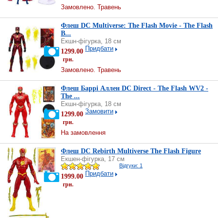
Замовлено. Травень
Флеш DC Multiverse: The Flash Movie - The Flash
B...
Екшн-фігурка, 18 см
Придбати
1299.00
грн.
Замовлено. Травень
Флеш Баррі Аллен DC Direct - The Flash WV2 -
The ...
Екшн-фігурка, 18 см
Замовити
1299.00
грн.
На замовлення
Флеш DC Rebirth Multiverse The Flash Figure
Екшен-фігурка, 17 см
Відгуки: 1
Придбати
1999.00
грн.