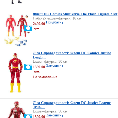
Флеш DC Comics Multiverse The Flash Figures 2 set
Набір 2х екшен-фігурки, 16 см
Придбати
2499.00
грн.
Ліга Справедливості: Флеш DC Comics Justice
Leagu...
Екшен-фігурка, 30 см
Замовити
1399.00
грн.
На замовлення
Ліга Справедливості: Флеш DC Justice League
True-...
Екшен-фігурка, 30 см
Замовити
1399.00