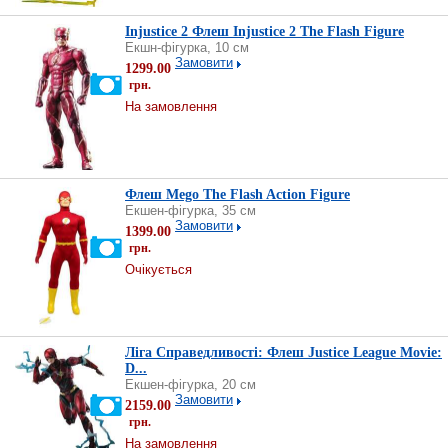
Injustice 2 Флеш Injustice 2 The Flash Figure
Екшн-фігурка, 10 см
Замовити
1299.00
грн.
На замовлення
Флеш Mego The Flash Action Figure
Екшен-фігурка, 35 см
Замовити
1399.00
грн.
Очікується
Ліга Справедливості: Флеш Justice League Movie:
D...
Екшен-фігурка, 20 см
Замовити
2159.00
грн.
На замовлення