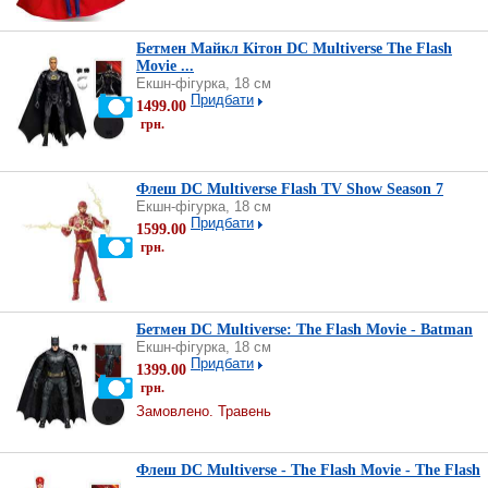
Бетмен Майкл Кітон DC Multiverse The Flash
Movie ...
Екшн-фігурка, 18 см
Придбати
1499.00
грн.
Флеш DC Multiverse Flash TV Show Season 7
Екшн-фігурка, 18 см
Придбати
1599.00
грн.
Бетмен DC Multiverse: The Flash Movie - Batman
Екшн-фігурка, 18 см
Придбати
1399.00
грн.
Замовлено. Травень
Флеш DC Multiverse - The Flash Movie - The Flash
...