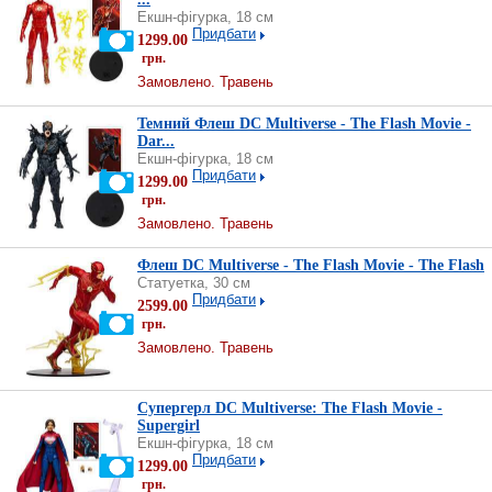
Екшн-фігурка, 18 см
Придбати
1299.00
грн.
Замовлено. Травень
Темний Флеш DC Multiverse - The Flash Movie -
Dar...
Екшн-фігурка, 18 см
Придбати
1299.00
грн.
Замовлено. Травень
Флеш DC Multiverse - The Flash Movie - The Flash
Статуетка, 30 см
Придбати
2599.00
грн.
Замовлено. Травень
Супергерл DC Multiverse: The Flash Movie -
Supergirl
Екшн-фігурка, 18 см
Придбати
1299.00
грн.