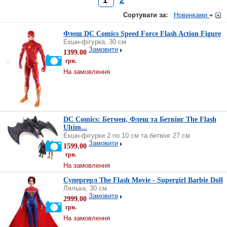
1
2
Сортувати за:
Новинками
Флеш DC Comics Speed ​​Force Flash Action Figure
Екшн-фігурка, 30 см
Замовити
1399.00
грн.
На замовлення
DC Comics: Бетмен, Флеш та Бетвінг The Flash
Ultim...
Екшн-фігурки 2 по 10 см та бетвінг 27 см
Замовити
1599.00
грн.
На замовлення
Супергерл The Flash Movie - Supergirl Barbie Doll
Лялька, 30 см
Замовити
2999.00
грн.
На замовлення