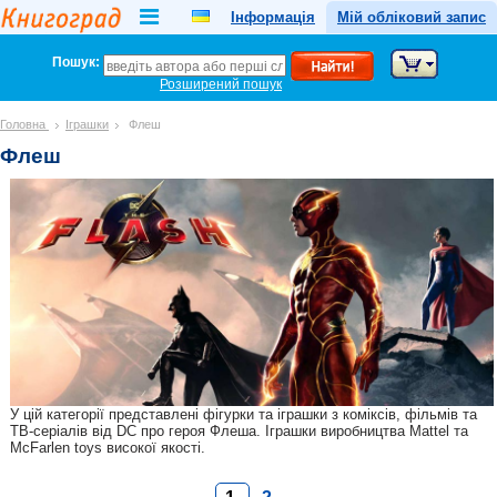
Інформація
Мій обліковий запис
Пошук:
Розширений пошук
Головна
Іграшки
Флеш
Флеш
У цій категорії представлені фігурки та іграшки з коміксів, фільмів та
ТВ-серіалів від DC про героя Флеша. Іграшки виробництва Mattel та
McFarlen toys високої якості.