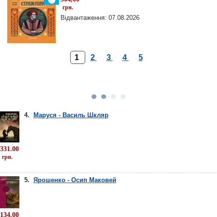
грн.
Відвантаження: 07.08.2026
1
2
3
4
5
4.
Маруся - Василь Шкляр
331.00
грн.
5.
Ярошенко - Осип Маковей
134.00