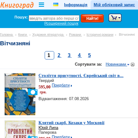
Інформація
Мій обліковий запис
Пошук:
Розширений пошук
Головна
Книги
Художня література
Романи
Історичні романи
Вітчизняні
Вітчизняні
1
2
3
4
5
Сортувати за:
Новинками
Століття присутності. Єврейський світ в...
Твердий
Придбати
595,00
грн.
Відвантаження: 07.08.2026
Клятий скарб. Козаки у Московії
Юрій Липа
Паперова
Придбати