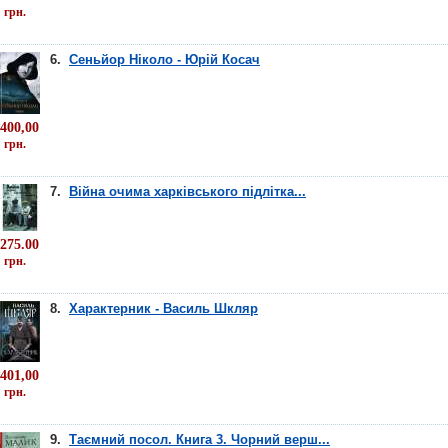
грн.
6.
Сеньйор Ніколо - Юрій Косач
400,00
грн.
7.
Війна очима харківського підлітка...
275.00
грн.
8.
Характерник - Василь Шкляр
401,00
грн.
9.
Таємний посол. Книга 3. Чорний верш...