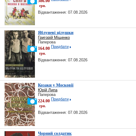
386.00
грн.
Відвантаження: 07.08.2026
Яблуневі цілушки
Григорій Міщенко
Паперова
Придбати
164.00
грн.
Відвантаження: 07.08.2026
Козаки у Московії
Юрій Липа
Паперова
Придбати
224.00
грн.
Відвантаження: 07.08.2026
Чорний солдатик