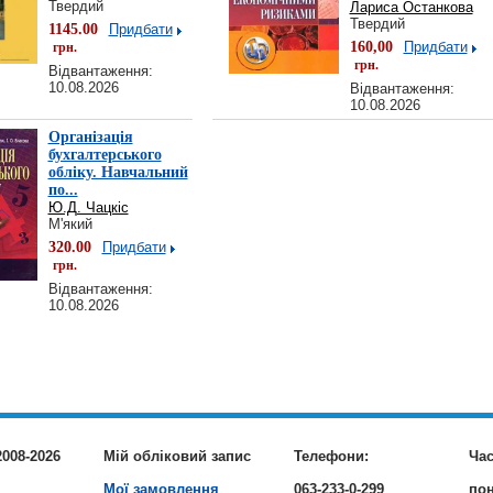
Твердий
Лариса Останкова
Твердий
1145.00
Придбати
160,00
Придбати
грн.
грн.
Відвантаження:
10.08.2026
Відвантаження:
10.08.2026
Організація
бухгалтерського
обліку. Навчальний
по...
Ю.Д. Чацкіс
М'який
320.00
Придбати
грн.
Відвантаження:
10.08.2026
2008-2026
Мій обліковий запис
Телефони:
Час
Мої замовлення
063-233-0-299
пон