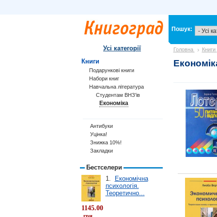
Пошук:
Усі категорії
Головна
Книги
Книги
Економік
Подарункові книги
Набори книг
Навчальна література
Студентам ВНЗ'ів
Економіка
Антибуки
Уцінка!
Знижка 10%!
Закладки
Бестселери
1.
Економічна
психологія.
Теоретично...
1145.00
грн.