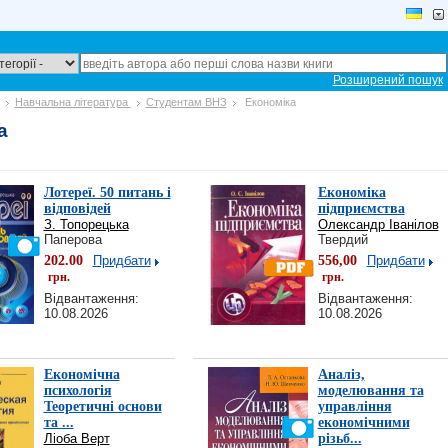
Розширений пошук
Навчальна література
Студентам ВНЗ
Економіка
а
Лотереї. 50 питань і
Економіка
відповідей
підприємства
З. Топорецька
Олександр Іванілов
Паперова
Твердий
202.00
Придбати
556,00
Придбати
грн.
грн.
Відвантаження:
Відвантаження:
10.08.2026
10.08.2026
Економічна
Аналіз,
психологія
моделювання та
Теоретичні основи
управління
та ...
економічними
Ліоба Верт
різьб...