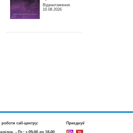
Відвантаження:
10.08.2026
 роботи call-центру:
Приєднуйтесь до нас:
еділок. - Пт.:
з 09-00 до 18-00