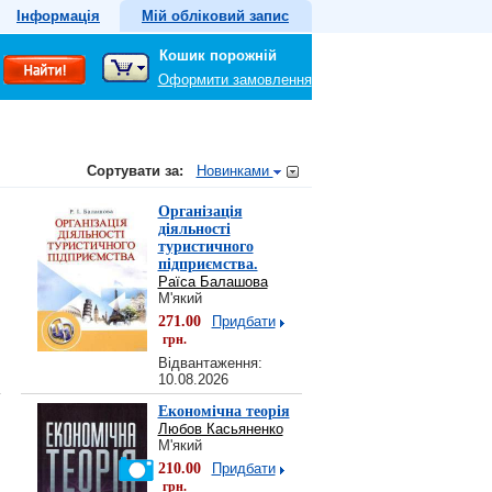
Інформація
Мій обліковий запис
Кошик порожній
Оформити замовлення
Сортувати за:
Новинками
Організація
діяльності
туристичного
підприємства.
Раїса Балашова
М'який
271.00
Придбати
грн.
Відвантаження:
10.08.2026
Економічна теорія
Любов Касьяненко
М'який
210.00
Придбати
грн.