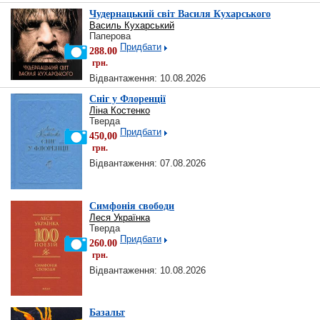
Чудернацький світ Василя Кухарського
Василь Кухарський
Паперова
Придбати
288.00
грн.
Відвантаження: 10.08.2026
Сніг у Флоренції
Ліна Костенко
Тверда
Придбати
450,00
грн.
Відвантаження: 07.08.2026
Симфонія свободи
Леся Українка
Тверда
Придбати
260.00
грн.
Відвантаження: 10.08.2026
Базальт