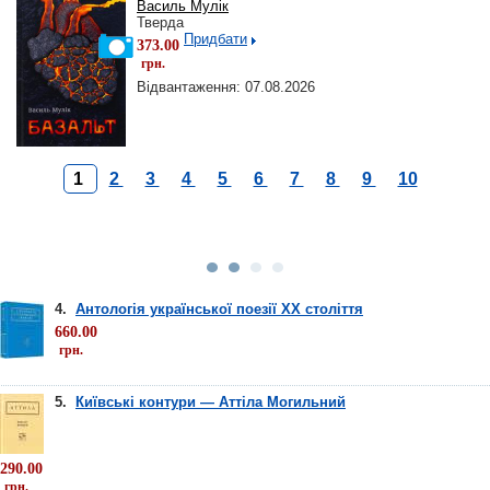
Василь Мулік
Тверда
Придбати
373.00
грн.
Відвантаження: 07.08.2026
1
2
3
4
5
6
7
8
9
10
4.
Антологія української поезії ХХ століття
660.00
грн.
5.
Київські контури — Аттіла Могильний
290.00
грн.