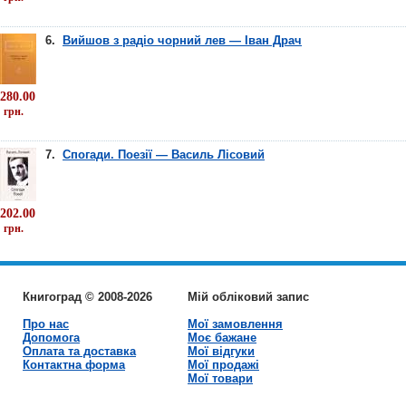
6.
Вийшов з радіо чорний лев — Іван Драч
280.00
грн.
7.
Спогади. Поезії — Василь Лісовий
202.00
грн.
Книгоград © 2008-2026
Мій обліковий запис
Про нас
Мої замовлення
Допомога
Моє бажане
Оплата та доставка
Мої відгуки
Контактна форма
Мої продажі
Мої товари