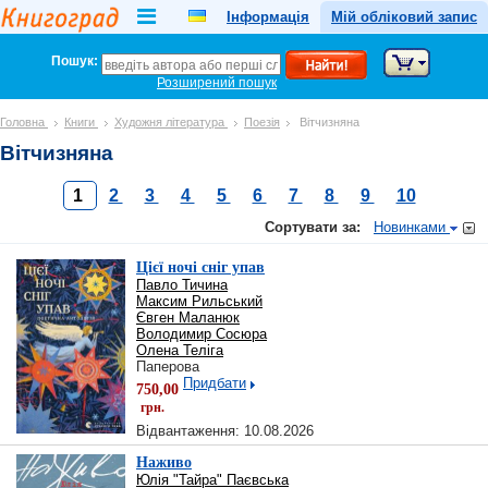
Інформація
Мій обліковий запис
Пошук:
Розширений пошук
Головна
Книги
Художня література
Поезія
Вітчизняна
Вітчизняна
1
2
3
4
5
6
7
8
9
10
Сортувати за:
Новинками
Цієї ночі сніг упав
Павло Тичина
Максим Рильський
Євген Маланюк
Володимир Сосюра
Олена Теліга
Паперова
Придбати
750,00
грн.
Відвантаження: 10.08.2026
Наживо
Юлія "Тайра" Паєвська