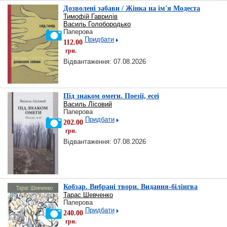
Дозволені забави / Жінка на ім'я Модеста
Тимофій Гаврилів
Василь Голобородько
Паперова
Придбати
112.00
грн.
Відвантаження: 07.08.2026
Під знаком омеги. Поезії, есеї
Василь Лісовий
Паперова
Придбати
202.00
грн.
Відвантаження: 07.08.2026
Кобзар. Вибрані твори. Видання-білінгва
Тарас Шевченко
Паперова
Придбати
240.00
грн.