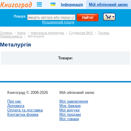
Інформація
Мій обліковий запис
Пошук:
Розширений пошук
Головна
Книги
Навчальна література
Студентам ВНЗ
Техніка.
Промисловість
Металургія
Металургія
Товари:
Книгоград © 2008-2026
Мій обліковий запис
Про нас
Мої замовлення
Допомога
Моє бажане
Оплата та доставка
Мої відгуки
Контактна форма
Мої продажі
Мої товари