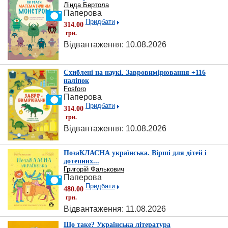
Лінда Бертола
Паперова
Придбати
314.00
грн.
Відвантаження: 10.08.2026
Схиблені на наукі. Завровимірювання +116
наліпок
Fosforo
Паперова
Придбати
314.00
грн.
Відвантаження: 10.08.2026
ПозаКЛАСНА українська. Вірші для дітей і
дотепних...
Григорій Фалькович
Паперова
Придбати
480.00
грн.
Відвантаження: 11.08.2026
Що таке? Українська література