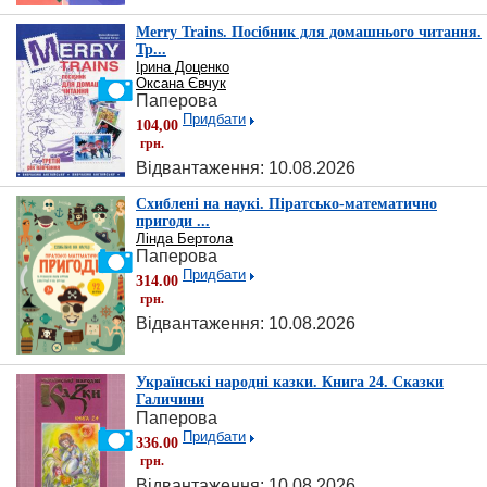
Merry Trains. Посібник для домашнього читання.
Тр...
Ірина Доценко
Оксана Євчук
Паперова
Придбати
104,00
грн.
Відвантаження: 10.08.2026
Схиблені на наукі. Піратсько-математично
пригоди ...
Лінда Бертола
Паперова
Придбати
314.00
грн.
Відвантаження: 10.08.2026
Українські народні казки. Книга 24. Сказки
Галичини
Паперова
Придбати
336.00
грн.
Відвантаження: 10.08.2026