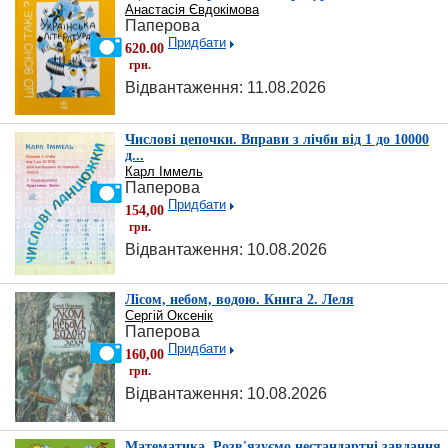
Анастасія Євдокімова
Паперова
Придбати
620.00
грн.
Відвантаження: 11.08.2026
Числові цепочки. Вправи з лічби від 1 до 10000
д...
Карл Іммель
Паперова
Придбати
154,00
грн.
Відвантаження: 10.08.2026
Лісом, небом, водою. Книга 2. Леля
Сергій Оксенік
Паперова
Придбати
160,00
грн.
Відвантаження: 10.08.2026
Математика. Розв'язуємо нестандартні завдання