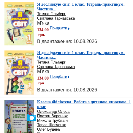
Я досліджую світ. 1 клас. Тетрадь-практикум.
Частина...
Тетяна Гільберг
Світлана Тарнавська
М'яка
Придбати
134.00
грн.
Відвантаження: 10.08.2026
Я досліджую світ. 1 клас. Тетрадь-практикум.
Частина...
Тетяна Гільберг
Світлана Тарнавська
М'яка
Придбати
134.00
грн.
Відвантаження: 10.08.2026
Класна бібліотека. Робота з дитячою книжкою. 1
клас
Олександр Олесь
Платон Воронько
Микола Трублаїні
Тарас Шевченко
Олег Буцень