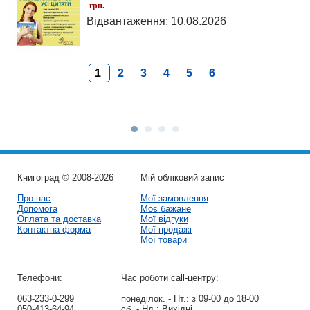
грн.
Відвантаження: 10.08.2026
1
2
3
4
5
6
Книгоград © 2008-2026
Мій обліковий запис
Про нас
Мої замовлення
Допомога
Моє бажане
Оплата та доставка
Мої відгуки
Контактна форма
Мої продажі
Мої товари
Телефони:
Час роботи call-центру:
063-233-0-299
понеділок. - Пт.:
з 09-00 до 18-00
050-413-64-94
сб. - Нд.:
Вихідні