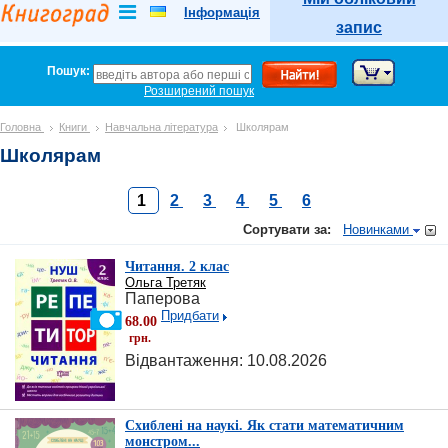
5 => 'products_categories', 6 => 'categories', 12 => 'product_sales', ), ) ?>
Інформація
запис
Пошук:
Розширений пошук
Головна
Книги
Навчальна література
Школярам
Школярам
1
2
3
4
5
6
Сортувати за:
Новинками
Читання. 2 клас
Ольга Третяк
Паперова
Придбати
68.00
грн.
Відвантаження: 10.08.2026
Схиблені на наукі. Як стати математичним
монстром...