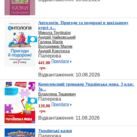
Антологія. Пригоди та подорожі в шкільному
курсі л...
Микола Трублаїні
Андрій Чайковський
Галина Малік
Володимир Малик
Андрій Кокотюха
Паперова
Придбати
441.00
грн.
Відвантаження: 10.08.2026
Комплексний тренажер Українська мова. 3 клас.
За...
Владлена Тишкевич
Паперова
Придбати
120,00
грн.
Відвантаження: 11.08.2026
Українські казки
Паперова