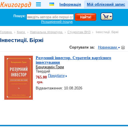
Інформація
Мій обліковий запис
Пошук:
Розширений пошук
Головна
Книги
Навчальна література
Студентам ВНЗ
Інвестиції. Біржі
Інвестиції. Біржі
Сортувати за:
Новинками
Розумний інвестор. Стратегія вартісного
інвестування
Бенджамін Ґрем
Твердий
Придбати
765.00
грн.
Відвантаження: 10.08.2026