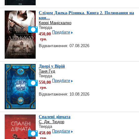
Слідом Джека-Різника. Книга 2. Полювання на
кня...
Керрі Маніскалко
Тверда
Придбати
450,00
грн.
Відвантаження: 07.08.2026
Двері у Вірій
Таня Гуд
Тверда
Придбати
550,00
грн.
Відвантаження: 10.08.2026
Спалені дівчата
С. Дж. Тюдор
Тверда
Придбати
458.00
грн.