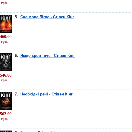
грн.
5.
Салімове Лігво - Стівен Кінг
460.00
грн.
6.
Якщо кров тече - Стівен Кінг
546.00
грн.
7.
Необхідні речі - Стівен Кінг
562.00
грн.