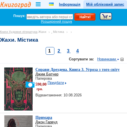
Інформація
Мій обліковий запис
Пошук:
Розширений пошук
Книги
Художня література
Жахи
.
Містика
Жахи. Містика
1
2
3
4
Сортувати за:
Новинками
Справи Дрездена. Книга 3. Угроза з того світу
Джим Батчер
Паперова
Придбати
590,00
грн.
Відвантаження: 10.08.2026
Примара
Джон Гарвуд
Паперова