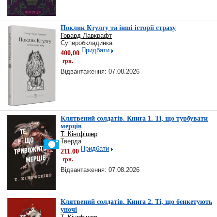
Поклик Ктулгу та інші історії страху
Говард Лавкрафт
Суперобкладинка
Придбати
400,00
грн.
Відвантаження: 07.08.2026
Клятвений солдатів. Книга 1. Ті, що турбувати
мерців
Т. Кінгфішер
Тверда
Придбати
211.00
грн.
Відвантаження: 07.08.2026
Клятвений солдатів. Книга 2. Ті, що бенкетують
уночі