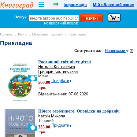
Інформація
Мій обліковий запис
Пошук:
Розширений пошук
Головна
Книги
Медицина. Здоров'я
Прикладна
Прикладна
Сортувати за:
Новинками
Рослинний світ лікує дітей
Наталія Костинська
Григорій Костинський
М'яка
Придбати
560,00
грн.
Відвантаження: 07.08.2026
Нічого особливого. Оповідки на добраніч
Кетрін Микола
Твердий
Придбати
335.00
грн.