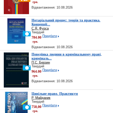
грн.
Відвантаження: 10.08.2026
Нотаріальний процес: теорія та практика.
Концепції...
С.Я. Фурса
Твердий
Придбати
784.00
грн.
Відвантаження: 10.08.2026
Поведінка людини в кримінальному праві,
криміналь...
П.С. Берзин
Твердий
Придбати
964.00
грн.
Відвантаження: 10.08.2026
Цивільне право. Практикум
Р. Майданик
Твердий
Придбати
750,00
грн.