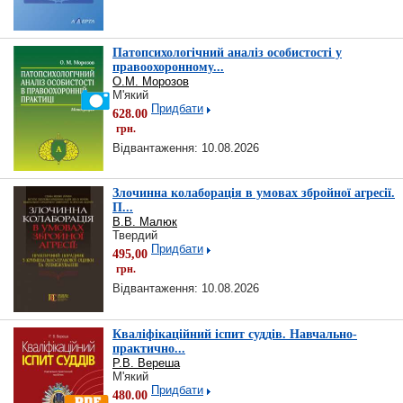
Патопсихологічний аналіз особистості у
правоохоронному...
О.М. Морозов
М'який
Придбати
628.00
грн.
Відвантаження: 10.08.2026
Злочинна колаборація в умовах збройної агресії.
П...
В.В. Малюк
Твердий
Придбати
495,00
грн.
Відвантаження: 10.08.2026
Кваліфікаційний іспит суддів. Навчально-
практично...
Р.В. Вереша
М'який
Придбати
480.00