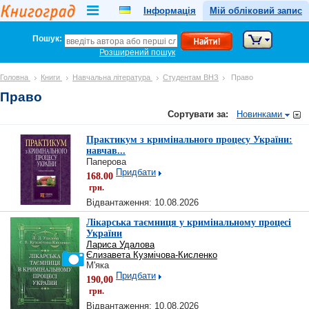
Інформація
Мій обліковий запис
Пошук:
Розширений пошук
Головна
Книги
Навчальна література
Студентам ВНЗ
Право
Право
Сортувати за:
Новинками
Практикум з кримінального процесу України:
навчав...
Паперова
Придбати
168.00
грн.
Відвантаження: 10.08.2026
Лікарська таємниця у кримінальному процесі
України
Лариса Удалова
Єлизавета Кузмічова-Кисленко
М'яка
Придбати
190,00
грн.
Відвантаження: 10.08.2026