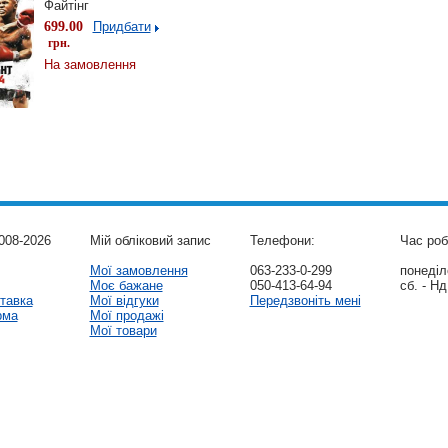
Файтінг
699.00
Придбати
грн.
На замовлення
008-2026
Мій обліковий запис
Телефони:
Час роб
Мої замовлення
063-233-0-299
понеділо
Моє бажане
050-413-64-94
сб. - Нд
тавка
Мої відгуки
Передзвоніть мені
рма
Мої продажі
Мої товари