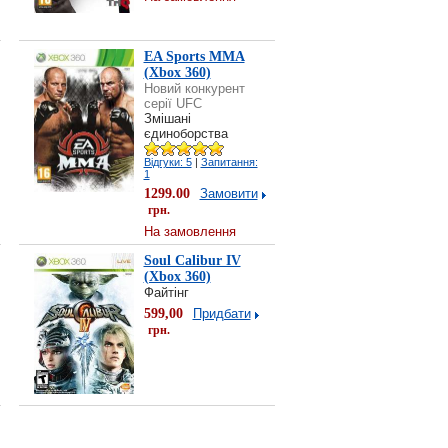
EA Sports MMA
(Xbox 360)
Новий конкурент
серії UFC
Змішані
єдиноборства
Відгуки: 5
|
Запитання:
1
1299.00
Замовити
грн.
На замовлення
Soul Calibur IV
(Xbox 360)
Файтінг
599,00
Придбати
грн.