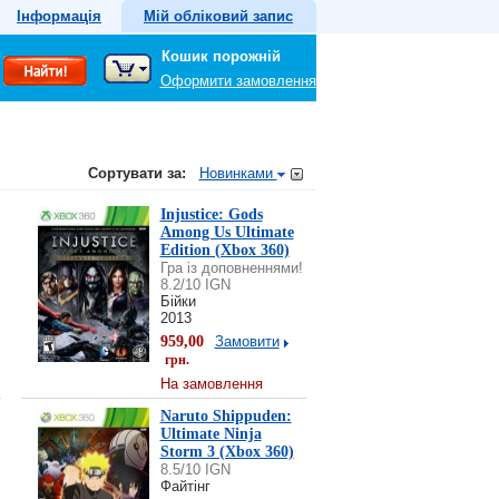
Інформація
Мій обліковий запис
Кошик порожній
Оформити замовлення
Сортувати за:
Новинками
Injustice: Gods
Among Us Ultimate
Edition (Xbox 360)
Гра із доповненнями!
8.2/10 IGN
Бійки
2013
959,00
Замовити
грн.
На замовлення
Naruto Shippuden:
Ultimate Ninja
Storm 3 (Xbox 360)
8.5/10 IGN
Файтінг