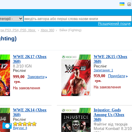
Розширений пошук
ігри PS3, PS4, PS5, Xbox
Xbox 360
Бійки (Fighting)
ghting)
WWE 2K17 (Xbox
WWE 2K15 (Xbox
360)
360)
8.2/10 IGN
Реслінг
Реслінг
Запитання: 1
959,00
Придбати
999,00
Замовити
грн.
грн.
На замовлення
На замовлення
WWE 2K14 (Xbox
Injustice: Gods
360)
Among Us (Xbox
Реслінг
360)
Файтінг від творців
Відгуки: 4
Mortal Kombat! 8.2/10