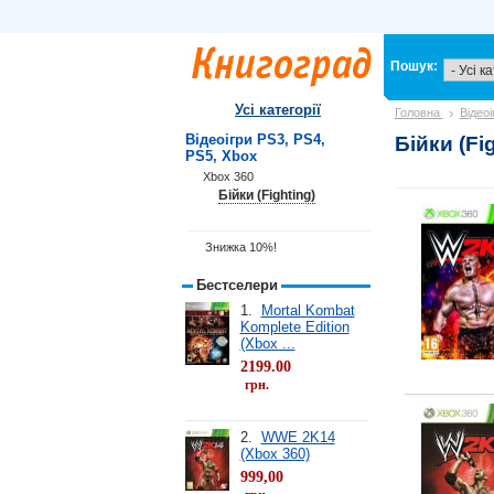
Пошук:
Усі категорії
Головна
Відео
Відеоігри PS3, PS4,
Бійки (Fi
PS5, Xbox
Xbox 360
Бійки (Fighting)
Знижка 10%!
Бестселери
1.
Mortal Kombat
Komplete Edition
(Xbox ...
2199.00
грн.
2.
WWE 2K14
(Xbox 360)
999,00