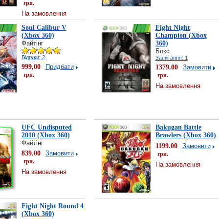
грн.
На замовлення
Soul Calibur V
Fight Night
(Xbox 360)
Champion (Xbox
Файтінг
360)
Бокс
Відгуки: 2
Запитання: 1
999,00
Придбати
1379.00
Замовити
грн.
грн.
На замовлення
UFC Undisputed
Bakugan Battle
2010 (Xbox 360)
Brawlers (Xbox 360)
Файтінг
1199.00
Замовити
839.00
Замовити
грн.
грн.
На замовлення
На замовлення
Fight Night Round 4
(Xbox 360)