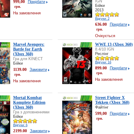
IGN
999,00
Придбати
Бійки
грн.
2013
На замовлення
Відгуки: 2
636.00
Придбати
грн.
Очікується
Marvel Avengers:
WWE 13 (Xbox 360)
Battle for Earth
8.4/10 IGN
Реслінг
(Xbox 360)
Гра для KINECT
Відгуки: 16
Бійки
899.00
Придбати
1139.00
Замовити
грн.
грн.
На замовлення
На замовлення
Mortal Kombat
Street Fighter X
Komplete Edition
Tekken (Xbox 360)
(Xbox 360)
Файтінг
Гра з доповненнями
599,00
Придбати
Бійки
грн.
Відгуки: 6
2199.00
Замовити