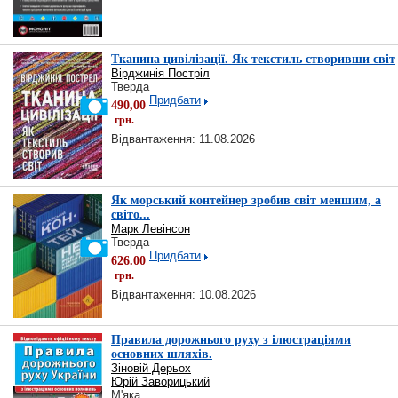
Тканина цивілізації. Як текстиль створивши світ
Вірджинія Постріл
Тверда
Придбати
490,00
грн.
Відвантаження: 11.08.2026
Як морський контейнер зробив світ меншим, а
світо...
Марк Левінсон
Тверда
Придбати
626.00
грн.
Відвантаження: 10.08.2026
Правила дорожнього руху з ілюстраціями
основних шляхів.
Зіновій Дерьох
Юрій Заворицький
М'яка