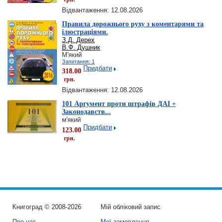
Відвантаження: 12.08.2026
Правила дорожнього руху з коментарями та
ілюстраціями.
З.Д. Дерех
В.Ф. Душник
М'який
Запитання: 1
Придбати
318.00
грн.
Відвантаження: 12.08.2026
101 Аргумент проти штрафів ДАІ +
Законодавств...
м'який
Придбати
123.00
грн.
Книгоград © 2008-2026
Мій обліковий запис
Про нас
Мої замовлення