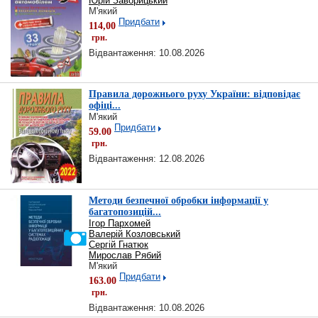
Юрій Заворицький
М'який
Придбати
114,00
грн.
Відвантаження: 10.08.2026
Правила дорожнього руху України: відповідає
офіці...
М'який
Придбати
59.00
грн.
Відвантаження: 12.08.2026
Методи безпечної обробки інформації у
багатопозицій...
Ігор Пархомей
Валерій Козловський
Сергій Гнатюк
Мирослав Рябий
М'який
Придбати
163.00
грн.
Відвантаження: 10.08.2026