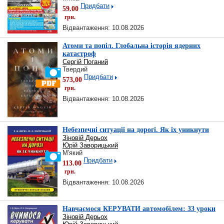
Придбати
59.00
грн.
Відвантаження: 10.08.2026
Атоми та попіл. Глобальна історія ядерних
катастроф
Сергій Поганий
Твердий
Придбати
573,00
грн.
Відвантаження: 10.08.2026
Небезпечні ситуації на дорогі. Як їх уникнути
Зіновій Дерьох
Юрій Заворицький
М'який
Придбати
113.00
грн.
Відвантаження: 10.08.2026
Навчаємося КЕРУВАТИ автомобілем: 33 уроки
Зіновій Дерьох