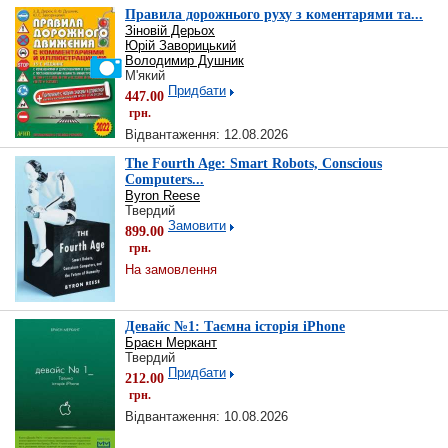
Правила дорожнього руху з коментарями та...
Зіновій Дерьох
Юрій Заворицький
Володимир Душник
М'який
Придбати
447.00
грн.
Відвантаження: 12.08.2026
The Fourth Age: Smart Robots, Conscious
Computers...
Byron Reese
Твердий
Замовити
899.00
грн.
На замовлення
Девайс №1: Таємна історія iPhone
Браєн Меркант
Твердий
Придбати
212.00
грн.
Відвантаження: 10.08.2026