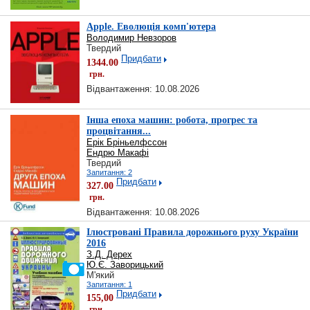
Apple. Еволюція комп'ютера
Володимир Невзоров
Твердий
Придбати
1344.00
грн.
Відвантаження: 10.08.2026
Інша епоха машин: робота, прогрес та
процвітання...
Ерік Бріньелфссон
Ендрю Макафі
Твердий
Запитання: 2
Придбати
327.00
грн.
Відвантаження: 10.08.2026
Ілюстровані Правила дорожнього руху України
2016
З.Д. Дерех
Ю.Є. Заворицький
М'який
Запитання: 1
Придбати
155,00
грн.