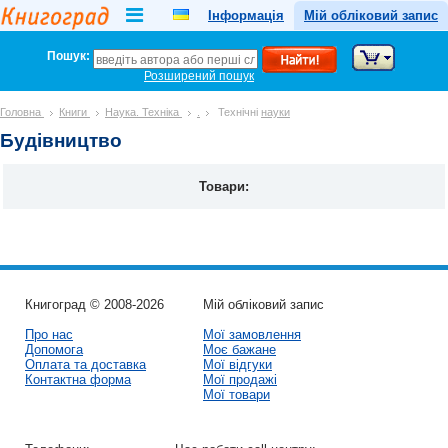
Інформація
Мій обліковий запис
Пошук:
Розширений пошук
Головна
Книги
Наука. Техніка
.
Технічні
науки
Будівництво
Товари:
Книгоград © 2008-2026
Мій обліковий запис
Про нас
Мої замовлення
Допомога
Моє бажане
Оплата та доставка
Мої відгуки
Контактна форма
Мої продажі
Мої товари