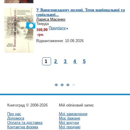
У Вавилонському полоні. Теми національної та
соціальної...
Лариса Масенко
Тверда
Придбати
160,00
грн.
Відвантаження: 10.08.2026
1
2
3
4
5
Книгоград © 2008-2026
Мій обліковий запис
Про нас
Мої замовлення
Допомога
Моє бажане
Оплата та доставка
Мої відгуки
Контактна форма
Мої продажі