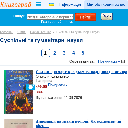
Інформація
Мій обліковий запис
Пошук:
Розширений пошук
Головна
Книги
Наука. Техніка
Суспільні та гуманітарні науки
Суспільні та гуманітарні науки
1
2
3
4
5
Сортувати за:
Новинками
Сказки про чортів, відьом та надприродні явища
Олексій Кононенко
Паперова
Придбати
390,00
грн.
Відвантаження: 11.08.2026
Динозаври на званій вечірці. Як ексцентричні
вікто...