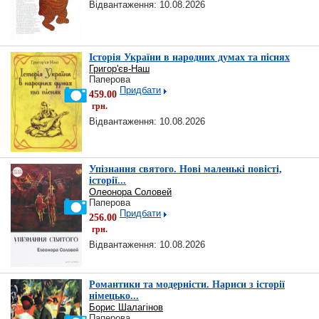
Відвантаження: 10.08.2026
Історія України в народних думах та піснях
Григор'єв-Наш
Паперова
Придбати
459.00
грн.
Відвантаження: 10.08.2026
Упізнання святого. Нові маленькі повісті,
історії...
Олеонора Соловей
Паперова
Придбати
256.00
грн.
Відвантаження: 10.08.2026
Романтики та модерністи. Нариси з історії
німецько...
Борис Шалагінов
Паперова