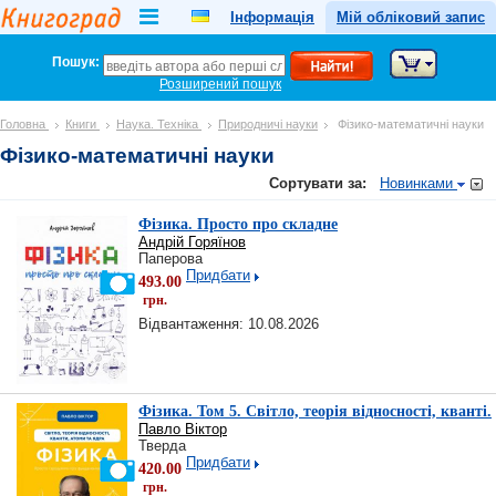
Інформація
Мій обліковий запис
Пошук:
Розширений пошук
Головна
Книги
Наука. Техніка
Природничі науки
Фізико-математичні науки
Фізико-математичні науки
Сортувати за:
Новинками
Фізика. Просто про складне
Андрій Горяїнов
Паперова
Придбати
493.00
грн.
Відвантаження: 10.08.2026
Фізика. Том 5. Світло, теорія відносності, кванті.
Павло Віктор
Тверда
Придбати
420.00
грн.