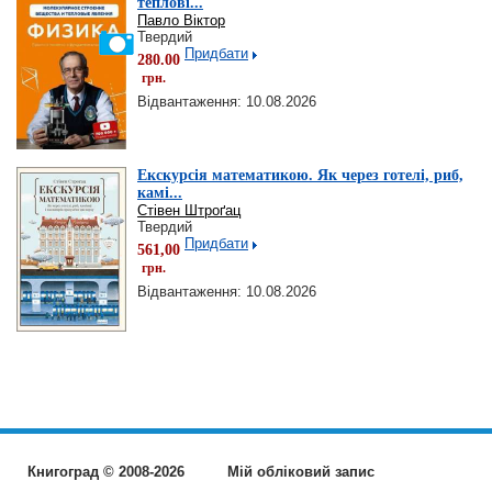
теплові...
Павло Віктор
Твердий
Придбати
280.00
грн.
Відвантаження: 10.08.2026
Екскурсія математикою. Як через готелі, риб,
камі...
Стівен Штроґац
Твердий
Придбати
561,00
грн.
Відвантаження: 10.08.2026
Книгоград © 2008-2026
Мій обліковий запис