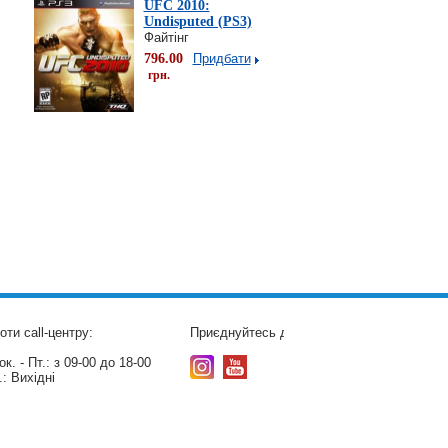
UFC 2010:
Undisputed (PS3)
Файтінг
796.00
Придбати
грн.
оти call-центру:
Приєднуйтесь до нас:
к. - Пт.:
з 09-00 до 18-00
.:
Вихідні