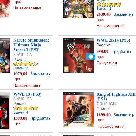
грн.
На замовлення
Відгуки: 1
2039.00
Замовити
грн.
На замовлення
Naruto Shippuden:
WWE 2K14 (PS3)
Ultimate Ninja
Реслінг
Storm 3 (PS3)
999,00
Придбати
8.5/10 IGN
грн.
Файтінг
Очікується
Відгуки: 2
1079,00
Замовити
грн.
На замовлення
WWE 13 (PS3)
King of Fighters XIII
8.4/10 IGN
(PS3)
Реслінг
7.0/10 IGN
Файтінг
Відгуки: 4
1899.00
Замовити
1399.00
Придбати
грн.
грн.
На замовлення