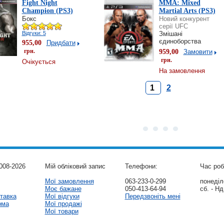
Fight Night
MMA: Mixed
Champion (PS3)
Martial Arts (PS3)
Бокс
Новий конкурент
серії UFC
Відгуки: 5
Змішані
єдиноборства
955,00
Придбати
грн.
959,00
Замовити
грн.
Очікується
На замовлення
1
2
008-2026
Мій обліковий запис
Телефони:
Час роб
Мої замовлення
063-233-0-299
понеділо
Моє бажане
050-413-64-94
сб. - Нд
тавка
Мої відгуки
Передзвоніть мені
рма
Мої продажі
Мої товари