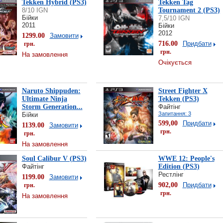
Tekken Hybrid (PS3)
Tekken Tag
8/10 IGN
Tournament 2 (PS3)
Бійки
7,5/10 IGN
2011
Бійки
2012
1299.00
Замовити
716.00
Придбати
грн.
грн.
На замовлення
Очікується
Naruto Shippuden:
Street Fighter X
Ultimate Ninja
Tekken (PS3)
Storm Generation...
Файтінг
Запитання: 3
Бійки
599,00
Придбати
1139.00
Замовити
грн.
грн.
На замовлення
Soul Calibur V (PS3)
WWE 12: People's
Файтінг
Edition (PS3)
Рестлінг
1199.00
Замовити
902,00
Придбати
грн.
грн.
На замовлення