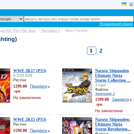
Розширений пошук
ігри PS3, PS4, PS5, Xbox
Playstation 3
Бійки (Fighting)
ghting)
1
2
WWE 2K17 (PS3)
Naruto Shippuden
8.2/10 IGN
Ultimate Ninja
Реслінг
Storm Collection ...
3 ігри!
1299.00
Придбати
Файтінг
грн.
Запитання: 2
На замовлення
1599.00
Замовити
грн.
На замовлення
WWE 2K15 (PS3)
Naruto Shippuden:
Реслінг
Ultimate Ninja
Storm Revolution...
1599.00
Придбати
Файтінг