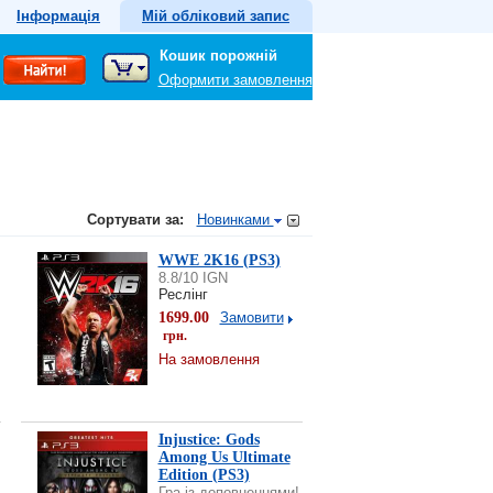
Інформація
Мій обліковий запис
Кошик порожній
Оформити замовлення
Сортувати за:
Новинками
WWE 2K16 (PS3)
8.8/10 IGN
Реслінг
1699.00
Замовити
грн.
На замовлення
Injustice: Gods
Among Us Ultimate
Edition (PS3)
Гра із доповненнями!