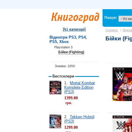
Пошук:
Усі категорії
Головна
Відео
Відеоігри PS3, PS4,
Бійки (Fi
PS5, Xbox
Playstation 3
Бійки (Fighting)
Знижка -10%!
Бестселери
1.
Mortal Kombat
Komplete Edition
(PS3)
1399.00
грн.
2.
Tekken Hybrid
(PS3)
1299.00