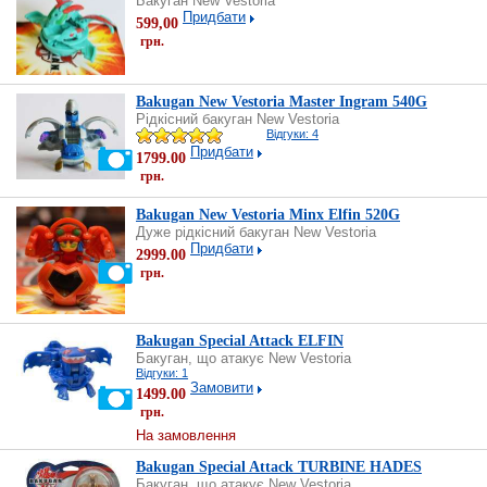
Бакуган New Vestoria
Придбати
599,00
грн.
Bakugan New Vestoria Master Ingram 540G
Рідкісний бакуган New Vestoria
Відгуки: 4
Придбати
1799.00
грн.
Bakugan New Vestoria Minx Elfin 520G
Дуже рідкісний бакуган New Vestoria
Придбати
2999.00
грн.
Bakugan Special Attack ELFIN
Бакуган, що атакує New Vestoria
Відгуки: 1
Замовити
1499.00
грн.
На замовлення
Bakugan Special Attack TURBINE HADES
Бакуган, що атакує New Vestoria