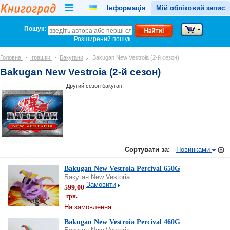
Інформація
Мій обліковий запис
Пошук:
Розширений пошук
Головна
Іграшки
Бакугани
Bakugan New Vestroia (2-й сезон)
Bakugan New Vestroia (2-й сезон)
Другий сезон бакуган!
Сортувати за:
Новинками
Bakugan New Vestroia Percival 650G
Бакуган New Vestoria
Замовити
599,00
грн.
На замовлення
Bakugan New Vestroia Percival 460G