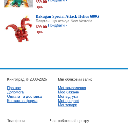
Придбати
359.00
грн.
Bakugan Special Attack Helios 680G
Бакуган, що атакує New Vestoria
Придбати
699.00
грн.
Книгоград © 2008-2026
Мій обліковий запис
Про нас
Мої замовлення
Допомога
Моє бажане
Оплата та доставка
Мої відгуки
Контактна форма
Мої продажі
Мої товари
Телефони:
Час роботи call-центру: